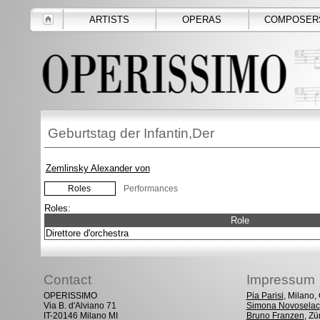
ARTISTS
OPERAS
COMPOSER
Geburtstag der Infantin,Der
Zemlinsky Alexander von
Roles
Performances
Roles:
Role
Direttore d'orchestra
Contact
Impressum
OPERISSIMO
Pia Parisi
, Milano
Via B. d'Alviano 71
Simona Novoselac
IT-20146 Milano MI
Bruno Franzen
, Zü