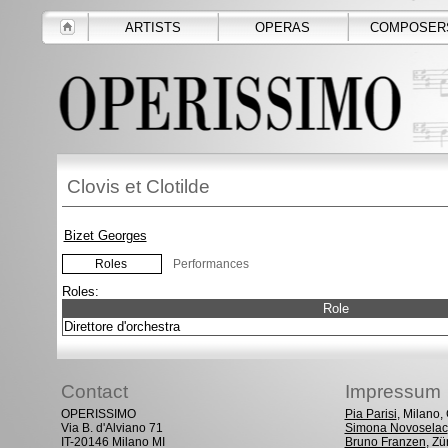
ARTISTS
OPERAS
COMPOSER
Clovis et Clotilde
Bizet Georges
Roles
Performances
Roles:
Role
Direttore d'orchestra
Contact
Impressum
OPERISSIMO
Pia Parisi
, Milano
Via B. d'Alviano 71
Simona Novoselac
IT-20146 Milano MI
Bruno Franzen
, Zü