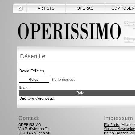
ARTISTS
OPERAS
COMPOSER
Désert,Le
David Félicien
Roles
Performances
Roles:
Role
Direttore d'orchestra
Contact
Impressum
OPERISSIMO
Pia Parisi
, Milano
Via B. d'Alviano 71
Simona Novoselac
IT-20146 Milano MI
Bruno Franzen
, Zü