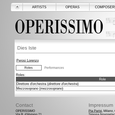
ARTISTS
OPERAS
COMPOSER
Dies Iste
Perosi Lorenzo
Roles
Performances
Roles:
Role
Direttore d'orchestra (
direttore d'orchestra
)
Mezzosoprano (
mezzosoprano
)
Contact
Impressum
OPERISSIMO
Pia Parisi
, Milano
Via B. d'Alviano 71
Simona Novoselac