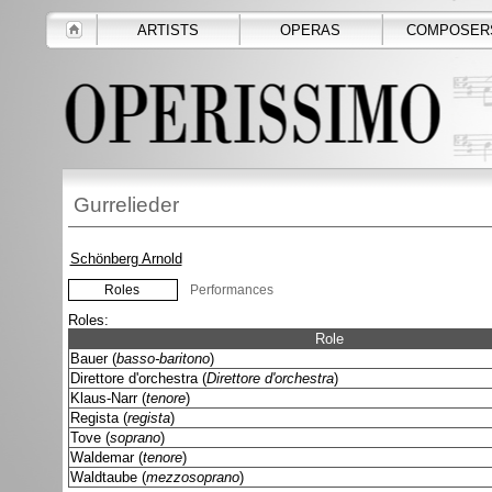
ARTISTS
OPERAS
COMPOSER
Gurrelieder
Schönberg Arnold
Roles
Performances
Roles:
Role
Bauer (
basso-baritono
)
Direttore d'orchestra (
Direttore d'orchestra
)
Klaus-Narr (
tenore
)
Regista (
regista
)
Tove (
soprano
)
Waldemar (
tenore
)
Waldtaube (
mezzosoprano
)