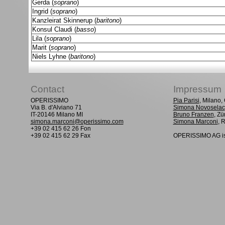
Gerda (
soprano
)
Ingrid (
soprano
)
Kanzleirat Skinnerup (
baritono
)
Konsul Claudi (
basso
)
Lila (
soprano
)
Marit (
soprano
)
Niels Lyhne (
baritono
)
Contact
Impressum
OPERISSIMO
Pia Parisi
, Milano
Via B. d'Alviano 71
Simona Novoselac
IT-20146 Milano MI
Bruno Franzen
, Zü
simona.marconi@operissimo.com
Simona Marconi
, 
+39 02 415 62 26 Fon
+39 02 415 62 29 Fax
OPERISSIMO AG is 