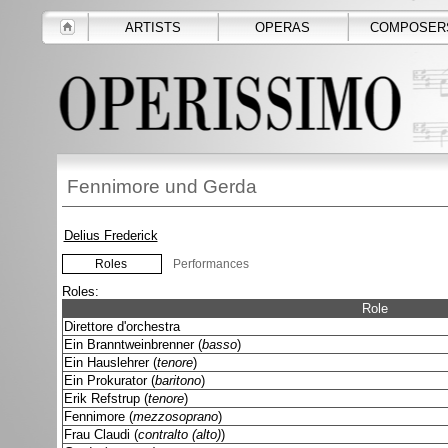
ARTISTS
OPERAS
COMPOSER
Fennimore und Gerda
Delius Frederick
Roles
Performances
Roles:
Role
Direttore d'orchestra
Ein Branntweinbrenner (
basso
)
Ein Hauslehrer (
tenore
)
Ein Prokurator (
baritono
)
Erik Refstrup (
tenore
)
Fennimore (
mezzosoprano
)
Frau Claudi (
contralto (alto)
)