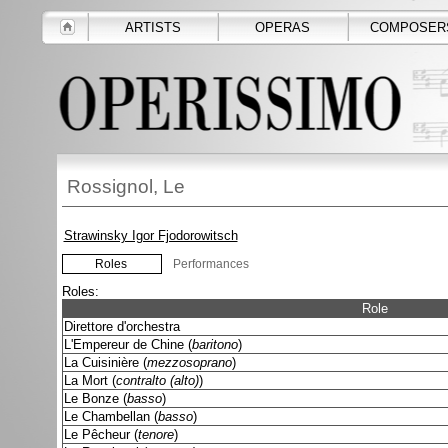
ARTISTS
OPERAS
COMPOSER
Rossignol, Le
Strawinsky Igor Fjodorowitsch
Roles
Performances
Roles:
Role
Direttore d'orchestra
L'Empereur de Chine (
baritono
)
La Cuisinière (
mezzosoprano
)
La Mort (
contralto (alto)
)
Le Bonze (
basso
)
Le Chambellan (
basso
)
Le Pêcheur (
tenore
)