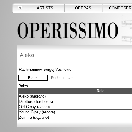
ARTISTS
OPERAS
COMPOSER
Aleko
Rachmaninov Sergej Vasil'evic
Roles
Performances
Roles:
Role
Aleko (
baritono
)
Direttore d'orchestra
Old Gipsy (
basso
)
Young Gipsy (
tenore
)
Zemfira (
soprano
)