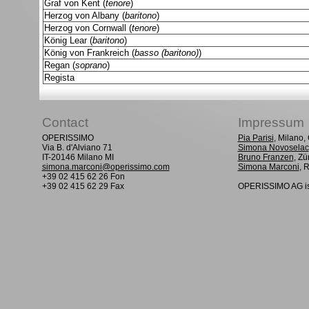
Graf von Kent (
tenore
)
Herzog von Albany (
baritono
)
Herzog von Cornwall (
tenore
)
König Lear (
baritono
)
König von Frankreich (
basso (baritono)
)
Regan (
soprano
)
Regista
Contact
Impressum
OPERISSIMO
Pia Parisi
, Milano
Via B. d'Alviano 71
Simona Novoselac
IT-20146 Milano MI
Bruno Franzen
, Zü
simona.marconi@operissimo.com
Simona Marconi
, 
+39 02 415 62 26 Fon
+39 02 415 62 29 Fax
OPERISSIMO AG is 