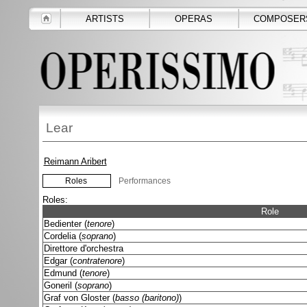
ARTISTS
OPERAS
COMPOSER
Lear
Reimann Aribert
Roles
Performances
Roles:
Role
Bedienter (
tenore
)
Cordelia (
soprano
)
Direttore d'orchestra
Edgar (
contratenore
)
Edmund (
tenore
)
Goneril (
soprano
)
Graf von Gloster (
basso (baritono)
)