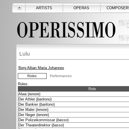
ARTISTS
OPERAS
COMPOSER
Lulu
Berg Alban Maria Johannes
Roles
Performances
Roles:
Role
Alwa (
tenore
)
Der Athlet (
baritono
)
Der Bankier (
baritono
)
Der Maler (
tenore
)
Der Neger (
tenore
)
Der Polizeikommissar (
basso
)
Der Theaterdirektor (
basso
)