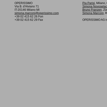
OPERISSIMO
Pia Parisi
, Milano
Via B. d'Alviano 71
Simona Novoselac
IT-20146 Milano MI
Bruno Franzen
, Zü
simona.marconi@operissimo.com
Simona Marconi
, 
+39 02 415 62 26 Fon
+39 02 415 62 29 Fax
OPERISSIMO AG is 