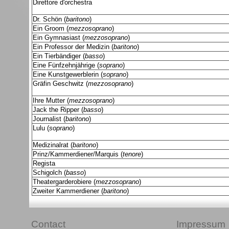
Direttore d'orchestra
Dr. Schön (
baritono
)
Ein Groom (
mezzosoprano
)
Ein Gymnasiast (
mezzosoprano
)
Ein Professor der Medizin (
baritono
)
Ein Tierbändiger (
basso
)
Eine Fünfzehnjährige (
soprano
)
Eine Kunstgewerblerin (
soprano
)
Gräfin Geschwitz (
mezzosoprano
)
Ihre Mutter (
mezzosoprano
)
Jack the Ripper (
basso
)
Journalist (
baritono
)
Lulu (
soprano
)
Medizinalrat (
baritono
)
Prinz/Kammerdiener/Marquis (
tenore
)
Regista
Schigolch (
basso
)
Theatergarderobiere (
mezzosoprano
)
Zweiter Kammerdiener (
baritono
)
Contact
Impressum