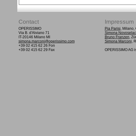
Contact
Impressum
OPERISSIMO
Pia Parisi
, Milano
Via B. d'Alviano 71
Simona Novoselac
IT-20146 Milano MI
Bruno Franzen
, Zü
simona.marconi@operissimo.com
Simona Marconi
, 
+39 02 415 62 26 Fon
+39 02 415 62 29 Fax
OPERISSIMO AG is 