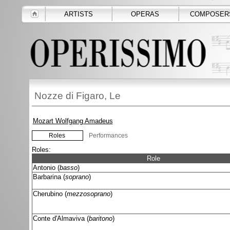
ARTISTS
OPERAS
COMPOSER
Nozze di Figaro, Le
Mozart Wolfgang Amadeus
Roles
Performances
Roles:
Role
Antonio (
basso
)
Barbarina (
soprano
)
Cherubino (
mezzosoprano
)
Conte d'Almaviva (
baritono
)