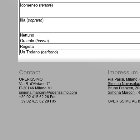
Idomeneo (
tenore
)
Ilia (
soprano
)
Nettuno
Oracolo (
basso
)
Regista
Un Troiano (
baritono
)
Contact
Impressum
OPERISSIMO
Pia Parisi
, Milano
Via B. d'Alviano 71
Simona Novoselac
IT-20146 Milano MI
Bruno Franzen
, Zü
simona.marconi@operissimo.com
Simona Marconi
, 
+39 02 415 62 26 Fon
+39 02 415 62 29 Fax
OPERISSIMO AG is 