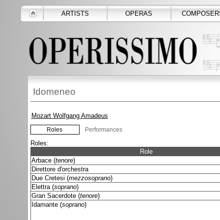
ARTISTS
OPERAS
COMPOSER
Idomeneo
Mozart Wolfgang Amadeus
Roles
Performances
Roles:
Role
Arbace (
tenore
)
Direttore d'orchestra
Due Cretesi (
mezzosoprano
)
Elettra (
soprano
)
Gran Sacerdote (
tenore
)
Idamante (
soprano
)