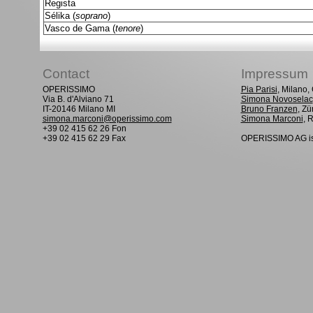
Regista
Sélika (
soprano
)
Vasco de Gama (
tenore
)
Contact
Impressum
OPERISSIMO
Pia Parisi
, Milano
Via B. d'Alviano 71
Simona Novoselac
IT-20146 Milano MI
Bruno Franzen
, Zü
simona.marconi@operissimo.com
Simona Marconi
, 
+39 02 415 62 26 Fon
+39 02 415 62 29 Fax
OPERISSIMO AG is 