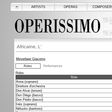
ARTISTS
OPERAS
COMPOSER
Africaine, L'
Meyerbeer Giacomo
Roles
Performances
Roles:
Role
Anna (
soprano
)
Direttore d'orchestra
Don Alvar (
tenore
)
Don Diégo (
basso
)
Don Pédro (
basso
)
Inès (
soprano
)
Nélusko (
baritono
)