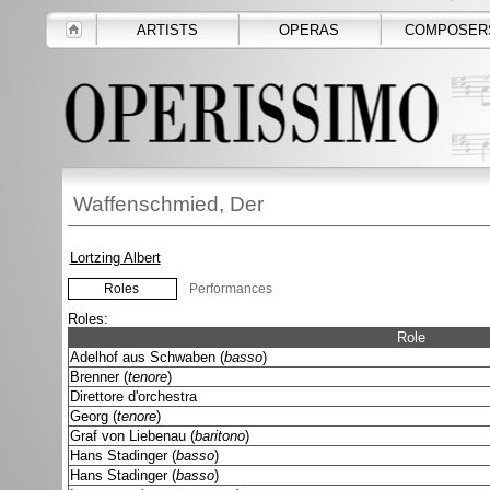
ARTISTS
OPERAS
COMPOSER
Waffenschmied, Der
Lortzing Albert
Roles
Performances
Roles:
Role
Adelhof aus Schwaben (
basso
)
Brenner (
tenore
)
Direttore d'orchestra
Georg (
tenore
)
Graf von Liebenau (
baritono
)
Hans Stadinger (
basso
)
Hans Stadinger (
basso
)