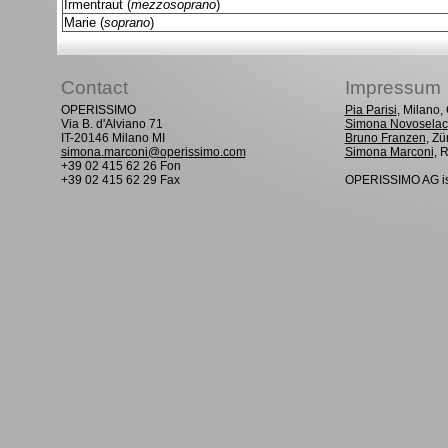
Irmentraut (
mezzosoprano
)
Marie (
soprano
)
Contact
Impressum
OPERISSIMO
Pia Parisi
, Milano
Via B. d'Alviano 71
Simona Novoselac
IT-20146 Milano MI
Bruno Franzen
, Zü
simona.marconi@operissimo.com
Simona Marconi
, 
+39 02 415 62 26 Fon
+39 02 415 62 29 Fax
OPERISSIMO AG is 