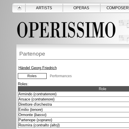
ARTISTS
OPERAS
COMPOSER
Partenope
Händel Georg Friedrich
Roles
Performances
Roles:
Role
Armindo (
contratenore
)
Arsace (
contratenore
)
Direttore d'orchestra
Emilio (
tenore
)
Ormonte (
basso
)
Partenope (
soprano
)
Rosmira (
contralto (alto)
)