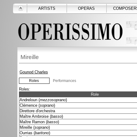
ARTISTS
OPERAS
COMPOSER
Mireille
Gounod Charles
Roles
Performances
Roles:
Role
Andreloun (
mezzosoprano
)
Clémence (
soprano
)
Direttore d'orchestra
Maître Ambroise (
basso
)
Maître Ramon (
basso
)
Mireille (
soprano
)
Ourrias (
baritono
)