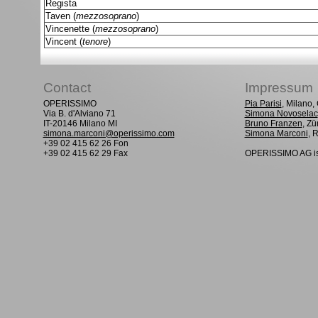
Regista
Taven (
mezzosoprano
)
Vincenette (
mezzosoprano
)
Vincent (
tenore
)
Contact
Impressum
OPERISSIMO
Pia Parisi
, Milano
Via B. d'Alviano 71
Simona Novoselac
IT-20146 Milano MI
Bruno Franzen
, Zü
simona.marconi@operissimo.com
Simona Marconi
, 
+39 02 415 62 26 Fon
+39 02 415 62 29 Fax
OPERISSIMO AG is 