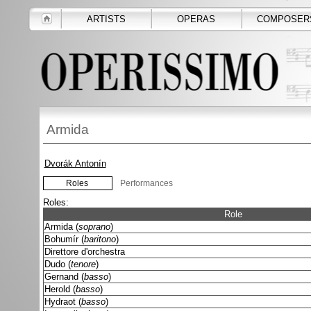
ARTISTS
OPERAS
COMPOSER
Armida
Dvorák Antonín
Roles
Performances
Roles:
Role
Armida (
soprano
)
Bohumír (
baritono
)
Direttore d'orchestra
Dudo (
tenore
)
Gernand (
basso
)
Herold (
basso
)
Hydraot (
basso
)