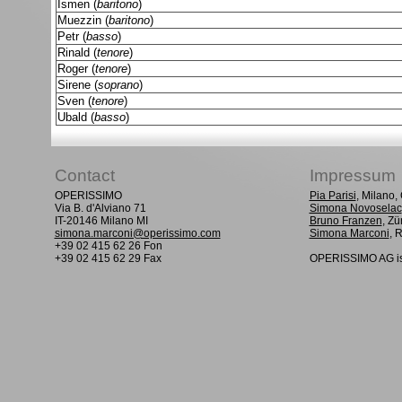
Ismen (
baritono
)
Muezzin (
baritono
)
Petr (
basso
)
Rinald (
tenore
)
Roger (
tenore
)
Sirene (
soprano
)
Sven (
tenore
)
Ubald (
basso
)
Contact
Impressum
OPERISSIMO
Pia Parisi
, Milano
Via B. d'Alviano 71
Simona Novoselac
IT-20146 Milano MI
Bruno Franzen
, Zü
simona.marconi@operissimo.com
Simona Marconi
, 
+39 02 415 62 26 Fon
+39 02 415 62 29 Fax
OPERISSIMO AG is 