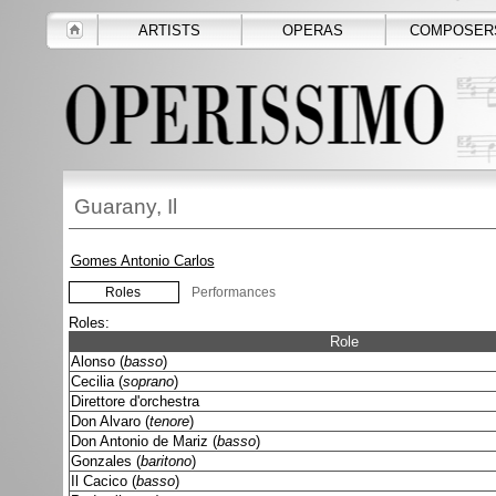
ARTISTS
OPERAS
COMPOSER
Guarany, Il
Gomes Antonio Carlos
Roles
Performances
Roles:
Role
Alonso (
basso
)
Cecilia (
soprano
)
Direttore d'orchestra
Don Alvaro (
tenore
)
Don Antonio de Mariz (
basso
)
Gonzales (
baritono
)
Il Cacico (
basso
)