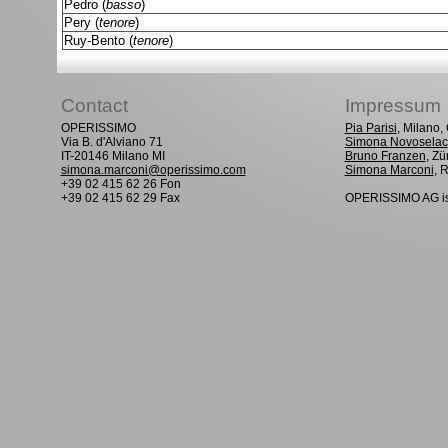
Pedro (
basso
)
Pery (
tenore
)
Ruy-Bento (
tenore
)
Contact
Impressum
OPERISSIMO
Pia Parisi
, Milano
Via B. d'Alviano 71
Simona Novoselac
IT-20146 Milano MI
Bruno Franzen
, Zü
simona.marconi@operissimo.com
Simona Marconi
, 
+39 02 415 62 26 Fon
+39 02 415 62 29 Fax
OPERISSIMO AG is 