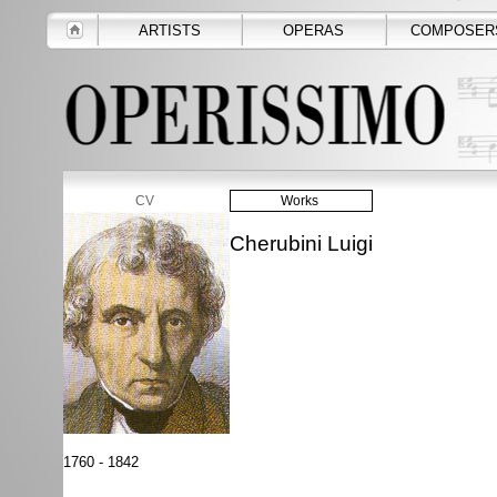
ARTISTS
OPERAS
COMPOSER
CV
Works
Cherubini Luigi
1760 - 1842