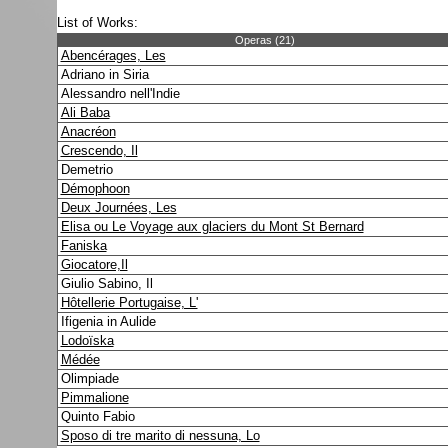
List of Works:
Operas (21)
Abencérages, Les
Adriano in Siria
Alessandro nell'Indie
Ali Baba
Anacréon
Crescendo, Il
Demetrio
Démophoon
Deux Journées, Les
Elisa ou Le Voyage aux glaciers du Mont St Bernard
Faniska
Giocatore,Il
Giulio Sabino, Il
Hôtellerie Portugaise, L'
Ifigenia in Aulide
Lodoïska
Médée
Olimpiade
Pimmalione
Quinto Fabio
Sposo di tre marito di nessuna, Lo