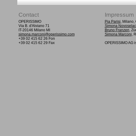
Contact
Impressum
OPERISSIMO
Pia Parisi
, Milano
Via B. d'Alviano 71
Simona Novoselac
IT-20146 Milano MI
Bruno Franzen
, Zü
simona.marconi@operissimo.com
Simona Marconi
, 
+39 02 415 62 26 Fon
+39 02 415 62 29 Fax
OPERISSIMO AG is 