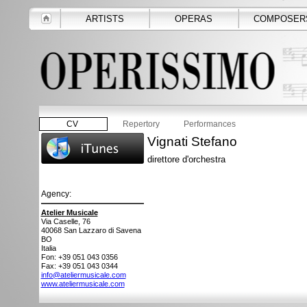
ARTISTS
OPERAS
COMPOSER
CV
Repertory
Performances
Vignati Stefano
direttore d'orchestra
Agency:
Atelier Musicale
Via Caselle, 76
40068
San Lazzaro di Savena
BO
Italia
Fon: +39 051 043 0356
Fax: +39 051 043 0344
info@ateliermusicale.com
www.ateliermusicale.com