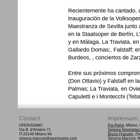
Recientemente ha cantado, c
inauguración de la Volksoper 
Maestranza de Sevilla junto a 
en la Staatsoper de Berlín, L
y en Málaga, La Traviata, en 
Gallardo Domas;. Falstaff; e
Burdeos, , conciertos de Za
Entre sus próximos comprom
(Don Ottavio) y Falstaff en l
Palmas; La Traviata, en Ovie
Capuletti e i Montecchi (Teba
Contact
Impressum
OPERISSIMO
Pia Parisi
, Milano
Via B. d'Alviano 71
Simona Novoselac
IT-20146 Milano MI
Bruno Franzen
, Zü
simona.marconi@operissimo.com
Simona Marconi
, 