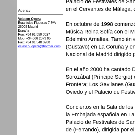
Palacio de Festivales de San
en el Cervantes de Málaga, 
Agency:
Velasco Opera
Estanislao Figueras 7 3ºA
En octubre de 1998 comenzó 
28008
Madrid
Música Reina Sofía con el M
España
Fon: +34 91 559 3327
Edelmiro Arnaltes. También 
Mob: +34 606 2073 95
Fax: +34 91 548 0280
(Gustavo) en La Coruña y en 
velasco_opera@hotmail.com
Nacional de Madrid dirigido 
En el año 2000 ha cantado D
Sorozábal (Príncipe Sergio) 
Frontera; Los Gavilanes (G
Oviedo y el Palacio de Festi
Conciertos en la Sala de los
la Embajada española en La 
Palacio de Festivales de Sant
de (Ferrando), dirigida por