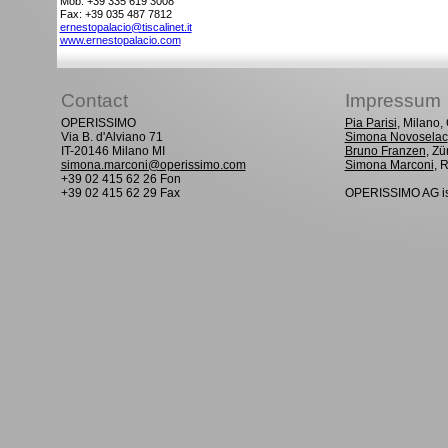
Mob: +39 335 619 3008
Fax: +39 035 487 7812
ernestopalacio@tiscalinet.it
www.ernestopalacio.com
Contact
Impressum
OPERISSIMO
Pia Parisi
, Milano
Via B. d'Alviano 71
Simona Novoselac
IT-20146 Milano MI
Bruno Franzen
, Zü
simona.marconi@operissimo.com
Simona Marconi
, 
+39 02 415 62 26 Fon
+39 02 415 62 29 Fax
OPERISSIMO AG is 