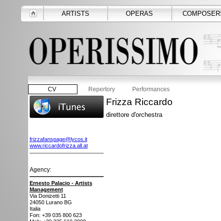
ARTISTS
OPERAS
COMPOSER
CV
Repertory
Performances
Frizza Riccardo
direttore d'orchestra
frizzafanspage@lycos.it
www.riccardofrizza.all.at
Agency:
Ernesto Palacio - Artists
Management
Via Donizetti 11
24050
Lurano BG
Italia
Fon: +39 035 800 623