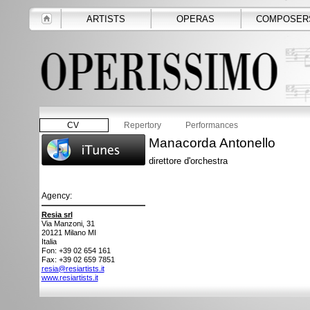
ARTISTS
OPERAS
COMPOSER
CV
Repertory
Performances
Manacorda Antonello
direttore d'orchestra
Agency:
Resia srl
Via Manzoni, 31
20121
Milano MI
Italia
Fon: +39 02 654 161
Fax: +39 02 659 7851
resia@resiartists.it
www.resiartists.it