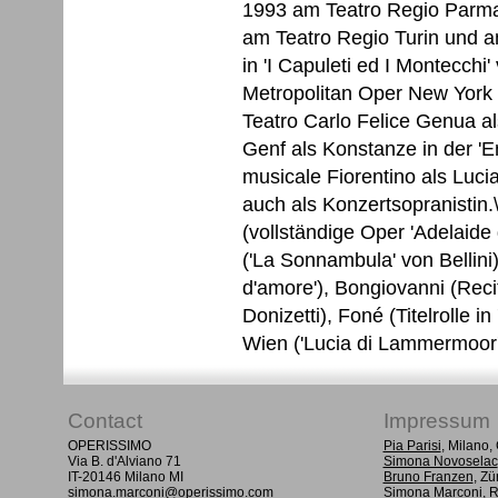
1993 am Teatro Regio Parma
am Teatro Regio Turin und a
in 'I Capuleti ed I Montecchi' 
Metropolitan Oper New York
Teatro Carlo Felice Genua a
Genf als Konstanze in der '
musicale Fiorentino als Luc
auch als Konzertsopranistin.\
(vollständige Oper 'Adelaide
('La Sonnambula' von Bellini),
d'amore'), Bongiovanni (Recit
Donizetti), Foné (Titelrolle 
Wien ('Lucia di Lammermoor'
Contact
Impressum
OPERISSIMO
Pia Parisi
, Milano
Via B. d'Alviano 71
Simona Novoselac
IT-20146 Milano MI
Bruno Franzen
, Zü
simona.marconi@operissimo.com
Simona Marconi
, 