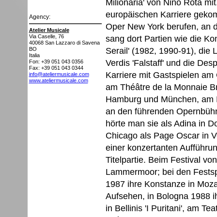
Milionaria' von Nino Rota mi
europäischen Karriere gekom
Agency:
Oper New York berufen, an de
Atelier Musicale
Via Caselle, 76
sang dort Partien wie die Ko
40068
San Lazzaro di Savena
Serail' (1982, 1990-91), die
BO
Italia
Verdis 'Falstaff' und die Despi
Fon: +39 051 043 0356
Fax: +39 051 043 0344
Karriere mit Gastspielen am 
info@ateliermusicale.com
www.ateliermusicale.com
am Théâtre de la Monnaie Br
Hamburg und München, am D
an den führenden Opernbühne
hörte man sie als Adina in Do
Chicago als Page Oscar in Ve
einer konzertanten Aufführun
Titelpartie. Beim Festival v
Lammermoor; bei den Festsp
1987 ihre Konstanze in Mozar
Aufsehen, in Bologna 1988 ihr
in Bellinis 'I Puritani', am T