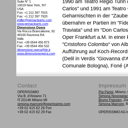
1990 am Teatro Regio Turin 
Suite N° 1
10019
New York, NY
Carlos" und 1991 am Teatro
USA
Fon: +1 212 397 7915
Geharnischten in der "Zauber
Fax: +1 212 397 7920
jmiller@pinnaclearts.com
übernahm er Partien im "Fidel
www.pinnaclearts.com
Dimensione Opera
Traviata" und im "Don Carlos
Via Rocca Brancaleone, 92
48100
Ravenna RA
Oper Frankfurt a.M. in einer
Italia
Fon: +39 0544 456 873
"Cristoforo Colombo" von Albe
Fax: +39 0544 456 532
dimensione.opera@tin.it
Aufführung auf Koch-Record
www.dimensioneopera.com
(Delil in Verdis "Giovanna d'
Comunale Bologna), Foné (Ar
Contact
Impressum
OPERISSIMO
Pia Parisi
, Milano
Via B. d'Alviano 71
Simona Novoselac
IT-20146 Milano MI
Bruno Franzen
, Zü
simona.marconi@operissimo.com
Simona Marconi
, 
+39 02 415 62 26 Fon
+39 02 415 62 29 Fax
OPERISSIMO AG is 