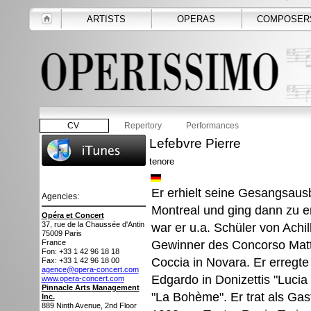
ARTISTS
OPERAS
COMPOSER
CV
Repertory
Performances
Lefebvre Pierre
tenore
Er erhielt seine Gesangsaus
Agencies:
Montreal und ging dann zu e
Opéra et Concert
37, rue de la Chaussée d'Antin
war er u.a. Schüler von Achi
75009
Paris
Gewinner des Concorso Matti
France
Fon: +33 1 42 96 18 18
Coccia in Novara. Er erregte
Fax: +33 1 42 96 18 00
agence@opera-concert.com
Edgardo in Donizettis "Luci
www.opera-concert.com
Pinnacle Arts Management
"La Bohème". Er trat als Gas
Inc.
889 Ninth Avenue, 2nd Floor