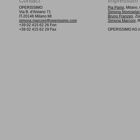
Contact
Impressum
OPERISSIMO
Pia Parisi
, Milano
Via B. d'Alviano 71
Simona Novoselac
IT-20146 Milano MI
Bruno Franzen
, Zü
simona.marconi@operissimo.com
Simona Marconi
, 
+39 02 415 62 26 Fon
+39 02 415 62 29 Fax
OPERISSIMO AG is 