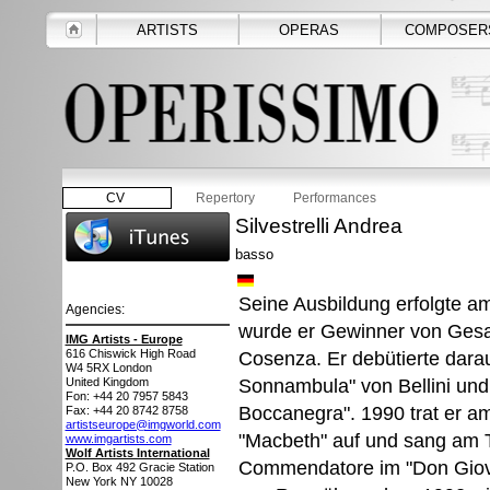
ARTISTS
OPERAS
COMPOSER
CV
Repertory
Performances
Silvestrelli Andrea
basso
Seine Ausbildung erfolgte a
Agencies:
wurde er Gewinner von Gesa
IMG Artists - Europe
616 Chiswick High Road
Cosenza. Er debütierte darau
W4 5RX
London
Sonnambula" von Bellini und 
United Kingdom
Fon: +44 20 7957 5843
Boccanegra". 1990 trat er am
Fax: +44 20 8742 8758
artistseurope@imgworld.com
"Macbeth" auf und sang am 
www.imgartists.com
Wolf Artists International
Commendatore im "Don Giova
P.O. Box 492 Gracie Station
New York NY 10028