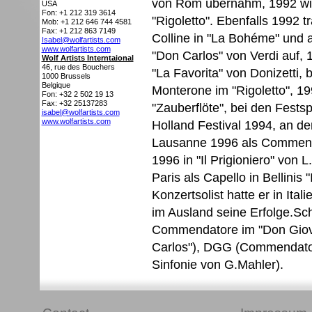
von Rom übernahm, 1992 wied
USA
Fon: +1 212 319 3614
"Rigoletto". Ebenfalls 1992 t
Mob: +1 212 646 744 4581
Fax: +1 212 863 7149
Colline in "La Bohéme" und 
Isabel@wolfartists.com
www.wolfartists.com
"Don Carlos" von Verdi auf, 
Wolf Artists Interntaional
46, rue des Bouchers
"La Favorita" von Donizetti,
1000
Brussels
Belgique
Monterone im "Rigoletto", 199
Fon: +32 2 502 19 13
Fax: +32 25137283
"Zauberflöte", bei den Fest
isabel@wolfartists.com
www.wolfartists.com
Holland Festival 1994, an d
Lausanne 1996 als Commend
1996 in "Il Prigioniero" von L
Paris als Capello in Bellinis 
Konzertsolist hatte er in Ita
im Ausland seine Erfolge.Sch
Commendatore im "Don Giova
Carlos"), DGG (Commendator
Sinfonie von G.Mahler).