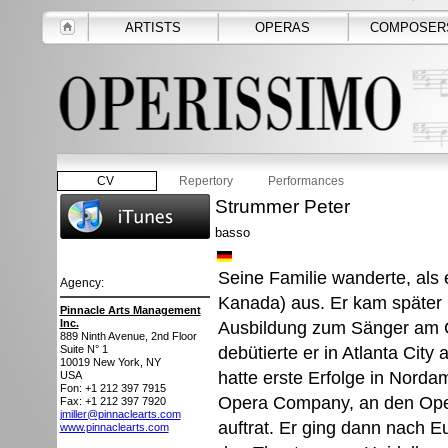
ARTISTS
OPERAS
COMPOSER
CV
Repertory
Performances
Strummer Peter
basso
Seine Familie wanderte, als 
Agency:
Kanada) aus. Er kam später 
Pinnacle Arts Management
Inc.
Ausbildung zum Sänger am Cle
889 Ninth Avenue, 2nd Floor
debütierte er in Atlanta City 
Suite N° 1
10019
New York, NY
hatte erste Erfolge in Norda
USA
Fon: +1 212 397 7915
Opera Company, an den Ope
Fax: +1 212 397 7920
jmiller@pinnaclearts.com
auftrat. Er ging dann nach 
www.pinnaclearts.com