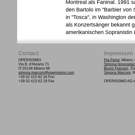
Montreal als Faninal. 1991 sa
den Bartolo im "Barbier von 
in "Tosca", in Washington de
als Konzertsänger bekannt g
amerikanischen Sopranistin
Contact
Impressum
OPERISSIMO
Pia Parisi
, Milano
Via B. d'Alviano 71
Simona Novoselac
IT-20146 Milano MI
Bruno Franzen
, Zü
simona.marconi@operissimo.com
Simona Marconi
, 
+39 02 415 62 26 Fon
+39 02 415 62 29 Fax
OPERISSIMO AG is 