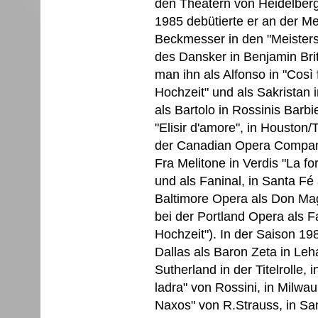
den Theatern von Heidelberg
1985 debütierte er an der Me
Beckmesser in den "Meistersin
des Dansker in Benjamin Brit
man ihn als Alfonso in "Così f
Hochzeit" und als Sakristan 
als Bartolo in Rossinis Barbi
"Elisir d'amore", in Houston/
der Canadian Opera Company 
Fra Melitone in Verdis "La fo
und als Faninal, in Santa Fé 
Baltimore Opera als Don Magn
bei der Portland Opera als Fa
Hochzeit"). In der Saison 19
Dallas als Baron Zeta in Leh
Sutherland in der Titelrolle, 
ladra" von Rossini, in Milwa
Naxos" von R.Strauss, in San 