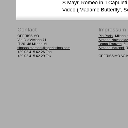
S.Mayr, Romeo in 'I Capuleti e
Video ('Madame Butterfly', Sc
Contact
Impressum
OPERISSIMO
Pia Parisi
, Milano
Via B. d'Alviano 71
Simona Novoselac
IT-20146 Milano MI
Bruno Franzen
, Zü
simona.marconi@operissimo.com
Simona Marconi
, 
+39 02 415 62 26 Fon
+39 02 415 62 29 Fax
OPERISSIMO AG is 