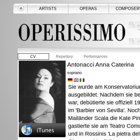
ARTISTS
OPERAS
COMPOSER
CV
Repertory
Performances
Antonacci Anna Caterina
soprano
Sie wurde am Konservatoriu
ausgebildet. Nachdem sie ber
war, debütierte sie offiziell
im 'Barbier von Sevilla'. Noc
Mailänder Scala die Kate Pin
gastierte sie am Teatro Comu
und in Rossinis 'La pietra d