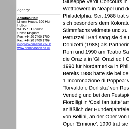
Giuseppe Verdi-Concours in
Wettbewerb in Neapel und d
Agency:
Philadelphia. Seit 1988 trat 
Askonas Holt
Lincoln House, 300 High
sich besonders dem Koloratu
Holborn
Stimmfachs widmete und zu e
WC1V7JH
London
United Kingdom
Petruzzelli Bari sang sie die 
Fon: +44 20 7400 1700
Fax: +44 20 7400 1799
Donizetti (1988) als Partneri
info@askonasholt.co.uk
www.askonasholt.co.uk
Rom und 1990 am Teatro San
die Orazia in 'Gli Orazi ed I
1990 für Nordamerika in Phila
Bereits 1988 hatte sie bei den
'L'Incoronazione di Poppea' 
'Torvaldo e Dorliska' von Ro
Venedig und bei den Festspie
Fiordiligi in 'Così fan tutte'
anläßlich der Hundertjahrfei
von Bellini, an der Oper von
Oper 'Ermione'. 1990 trat si