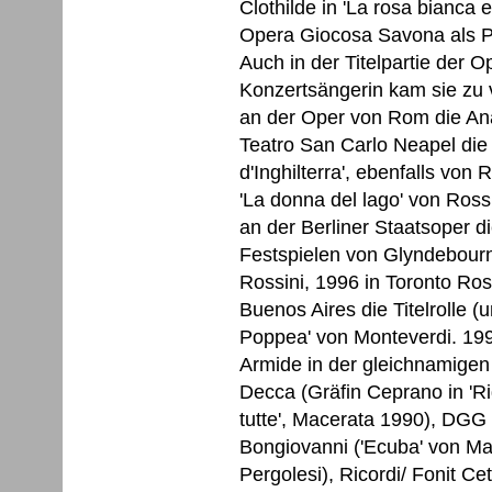
Clothilde in 'La rosa bianca 
Opera Giocosa Savona als Po
Auch in der Titelpartie der Op
Konzertsängerin kam sie zu v
an der Oper von Rom die Anai
Teatro San Carlo Neapel die Ti
d'Inghilterra', ebenfalls von
'La donna del lago' von Ros
an der Berliner Staatsoper d
Festspielen von Glyndebourn
Rossini, 1996 in Toronto Ro
Buenos Aires die Titelrolle (u
Poppea' von Monteverdi. 1996
Armide in der gleichnamigen 
Decca (Gräfin Ceprano in 'Rigo
tutte', Macerata 1990), DGG (
Bongiovanni ('Ecuba' von Ma
Pergolesi), Ricordi/ Fonit Ce