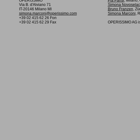
OPERISSIMO
Pia Parisi
, Milano
Via B. d'Alviano 71
Simona Novoselac
IT-20146 Milano MI
Bruno Franzen
, Zü
simona.marconi@operissimo.com
Simona Marconi
, 
+39 02 415 62 26 Fon
+39 02 415 62 29 Fax
OPERISSIMO AG is 