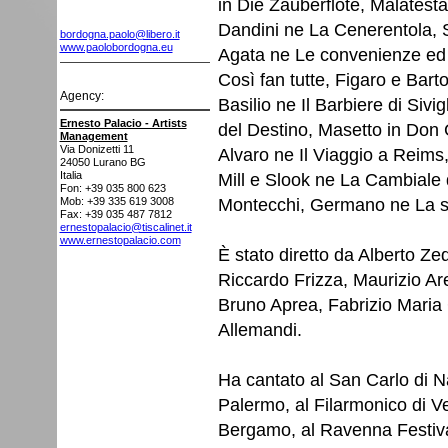
in Die Zauberflöte, Malatest
Dandini ne La Cenerentola
bordogna.paolo@libero.it
www.paolobordogna.eu
Agata ne Le convenienze ed i
Così fan tutte, Figaro e Bartol
Agency:
Basilio ne Il Barbiere di Sivi
Ernesto Palacio - Artists
del Destino, Masetto in Don 
Management
Via Donizetti 11
Alvaro ne Il Viaggio a Reims,
24050
Lurano BG
Italia
Mill e Slook ne La Cambiale 
Fon: +39 035 800 623
Montecchi, Germano ne La sca
Mob: +39 335 619 3008
Fax: +39 035 487 7812
ernestopalacio@tiscalinet.it
www.ernestopalacio.com
È stato diretto da Alberto Ze
Riccardo Frizza, Maurizio Ar
Bruno Aprea, Fabrizio Maria
Allemandi.
Ha cantato al San Carlo di N
Palermo, al Filarmonico di Ve
Bergamo, al Ravenna Festival