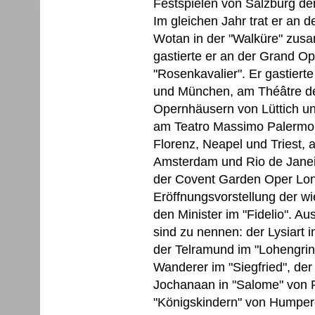
Festspielen von Salzburg de
Im gleichen Jahr trat er an
Wotan in der "Walküre" zusa
gastierte er an der Grand Op
"Rosenkavalier". Er gastiert
und München, am Théâtre de
Opernhäusern von Lüttich u
am Teatro Massimo Palermo,
Florenz, Neapel und Triest,
Amsterdam und Rio de Janei
der Covent Garden Oper Lon
Eröffnungsvorstellung der w
den Minister im "Fidelio". A
sind zu nennen: der Lysiart i
der Telramund im "Lohengrin"
Wanderer im "Siegfried", der 
Jochanaan in "Salome" von R
"Königskindern" von Humperd