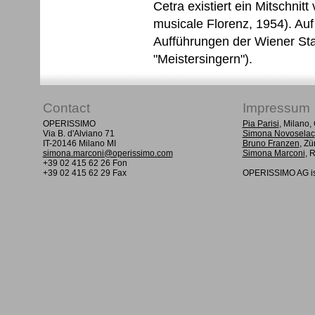
Cetra existiert ein Mitschni
musicale Florenz, 1954). Au
Aufführungen der Wiener Sta
"Meistersingern").
Contact
Impressum
OPERISSIMO
Pia Parisi
, Milano
Via B. d'Alviano 71
Simona Novoselac
IT-20146 Milano MI
Bruno Franzen
, Zü
simona.marconi@operissimo.com
Simona Marconi
, 
+39 02 415 62 26 Fon
+39 02 415 62 29 Fax
OPERISSIMO AG is 