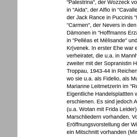
"Palestrina", der Wozzeck vo
in "Aida", der Alfio in "Cavall
der Jack Rance in Puccinis "
"Carmen", der Nevers in den
Dämonen in "Hoffmanns Erzä
in "Pelléas et Mélisande" und
Kr|venek. In erster Ehe war 
verheiratet, die u.a. in Man
zweiter mit der Sopranistin
Troppau, 1943-44 in Reichen
wo sie u.a. als Fidelio, als M
Marianne Leitmetzerin im "Ros
Eigentliche Handelsplattten 
erschienen. Es sind jedoch
(u.a. Wotan mit Frida Leider)
Marschliedern vorhanden. Vo
Eröffnungsvorstellung der W
ein Mitschnitt vorhanden (Mini