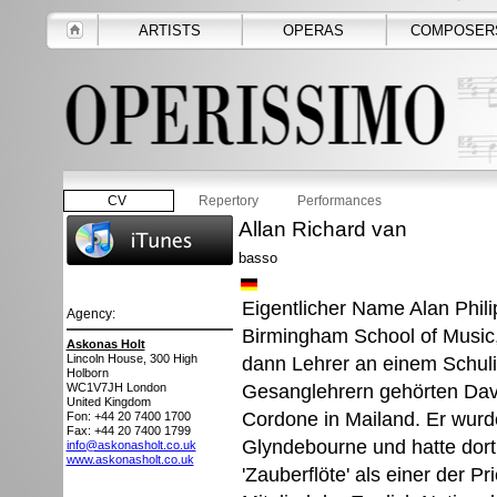
ARTISTS
OPERAS
COMPOSER
CV
Repertory
Performances
Allan Richard van
basso
Eigentlicher Name Alan Phil
Agency:
Birmingham School of Music, 
Askonas Holt
Lincoln House, 300 High
dann Lehrer an einem Schuli
Holborn
Gesanglehrern gehörten Davi
WC1V7JH
London
United Kingdom
Cordone in Mailand. Er wurd
Fon: +44 20 7400 1700
Fax: +44 20 7400 1799
Glyndebourne und hatte dort 
info@askonasholt.co.uk
www.askonasholt.co.uk
'Zauberflöte' als einer der P