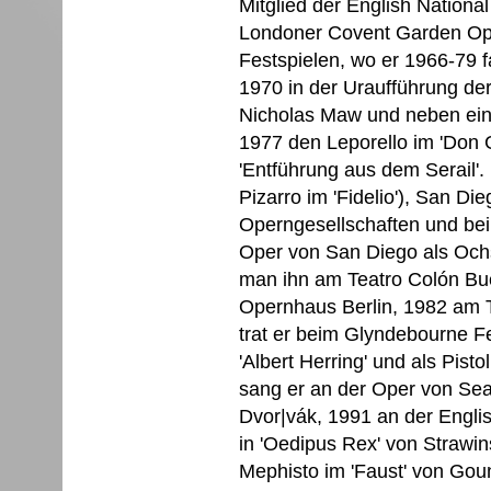
Mitglied der English Nationa
Londoner Covent Garden Ope
Festspielen, wo er 1966-79 fa
1970 in der Uraufführung der
Nicholas Maw und neben eine
1977 den Leporello im 'Don 
'Entführung aus dem Serail'. 
Pizarro im 'Fidelio'), San Di
Operngesellschaften und bei
Oper von San Diego als Ochs
man ihn am Teatro Colón Bu
Opernhaus Berlin, 1982 am T
trat er beim Glyndebourne Fe
'Albert Herring' und als Pistol
sang er an der Oper von Seat
Dvor|vák, 1991 an der Engli
in 'Oedipus Rex' von Strawi
Mephisto im 'Faust' von Gou