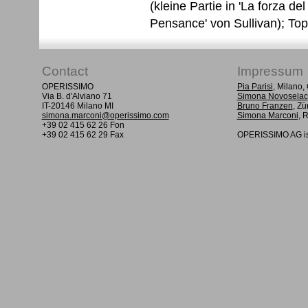
(kleine Partie in 'La forza del
Pensance' von Sullivan); Topa
Contact
Impressum
OPERISSIMO
Pia Parisi
, Milano
Via B. d'Alviano 71
Simona Novoselac
IT-20146 Milano MI
Bruno Franzen
, Zü
simona.marconi@operissimo.com
Simona Marconi
, 
+39 02 415 62 26 Fon
+39 02 415 62 29 Fax
OPERISSIMO AG is 