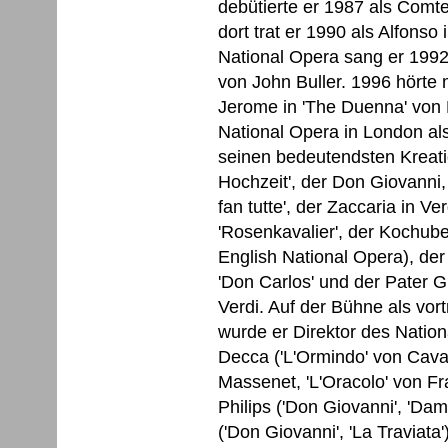
debütierte er 1987 als Comt
dort trat er 1990 als Alfonso i
National Opera sang er 1992 
von John Buller. 1996 hörte
Jerome in 'The Duenna' von 
National Opera in London al
seinen bedeutendsten Kreatio
Hochzeit', der Don Giovanni, 
fan tutte', der Zaccaria in V
'Rosenkavalier', der Kochub
English National Opera), der
'Don Carlos' und der Pater Gu
Verdi. Auf der Bühne als vort
wurde er Direktor des Nation
Decca ('L'Ormindo' von Caval
Massenet, 'L'Oracolo' von Fra
Philips ('Don Giovanni', 'Da
('Don Giovanni', 'La Travia