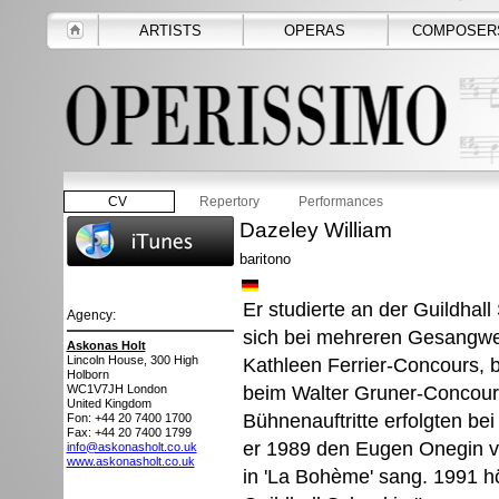
ARTISTS
OPERAS
COMPOSER
CV
Repertory
Performances
Dazeley William
baritono
Er studierte an der Guildhal
Agency:
sich bei mehreren Gesangwe
Askonas Holt
Lincoln House, 300 High
Kathleen Ferrier-Concours,
Holborn
beim Walter Gruner-Concours
WC1V7JH
London
United Kingdom
Bühnenauftritte erfolgten be
Fon: +44 20 7400 1700
Fax: +44 20 7400 1799
er 1989 den Eugen Onegin 
info@askonasholt.co.uk
www.askonasholt.co.uk
in 'La Bohème' sang. 1991 h