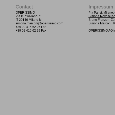
Contact
Impressum
OPERISSIMO
Pia Parisi
, Milano
Via B. d'Alviano 71
Simona Novoselac
IT-20146 Milano MI
Bruno Franzen
, Zü
simona.marconi@operissimo.com
Simona Marconi
, 
+39 02 415 62 26 Fon
+39 02 415 62 29 Fax
OPERISSIMO AG is 