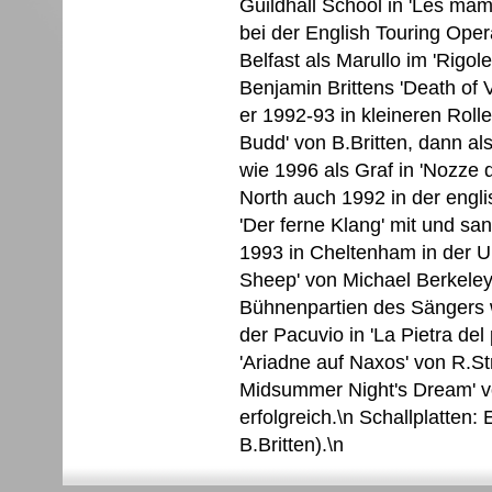
Guildhall School in 'Les mam
bei der English Touring Ope
Belfast als Marullo im 'Rigol
Benjamin Brittens 'Death of 
er 1992-93 in kleineren Rollen
Budd' von B.Britten, dann a
wie 1996 als Graf in 'Nozze d
North auch 1992 in der engli
'Der ferne Klang' mit und s
1993 in Cheltenham in der U
Sheep' von Michael Berkeley
Bühnenpartien des Sängers wa
der Pacuvio in 'La Pietra del
'Ariadne auf Naxos' von R.St
Midsummer Night's Dream' vo
erfolgreich.\n Schallplatten:
B.Britten).\n