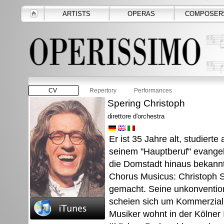
ARTISTS
OPERAS
COMPOSER
CV
Repertory
Performances
Spering Christoph
direttore d'orchestra
Er ist 35 Jahre alt, studiert
seinem "Hauptberuf" evange
die Domstadt hinaus bekann
Chorus Musicus: Christoph S
gemacht. Seine unkonventio
scheien sich um Kommerzialit
Musiker wohnt in der Kölner 