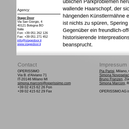
üblichen Parkproblemen her
wallende Haarschopf, der sic
Agency:
hängenden Künstlermähne ent
Stage Door
Via San Giorgio, 4
ist nichts zu spüren, Spering
40121
Bologna BO
Gegenüber ein freundlich-off
Italia
Fon: +39 051 262 126
historisierende Interpreation
Fax: +39 051 271 452
info@stagedoor.it
beansprucht.
www.stagedoor.it
Contact
Impressum
OPERISSIMO
Pia Parisi
, Milano
Via B. d'Alviano 71
Simona Novoselac
IT-20146 Milano MI
Bruno Franzen
, Zü
simona.marconi@operissimo.com
Simona Marconi
, 
+39 02 415 62 26 Fon
+39 02 415 62 29 Fax
OPERISSIMO AG is 