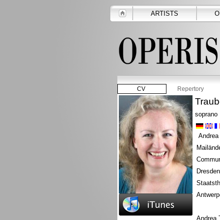
ARTISTS
O
CV
Repertory
Traub
soprano
Andrea T
Mailänd
Communa
Dresden
Staatsth
Antwerp
Andrea T