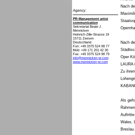
Nach de
Agency:
Maximili
PR-Management artist
Staatso
communication
Sekretariat Beate J.
Opernha
Mennicken
Heinrich-Zille-Strasse 19
15711
Zeesen
Nach de
Deutschland
Fon: +49 3375 524 98 77
Städtis
Mob: +49 171 201 42 30
Fax: +49 3375 524 98 79
Oper Köl
info@mennicken-pr.com
www.mennicken-pr.com
LAURA i
Zu ihrem
Lohengr
KABANO
Als gefr
Rahmen w
Auftritt
Wales, 
Breslau.