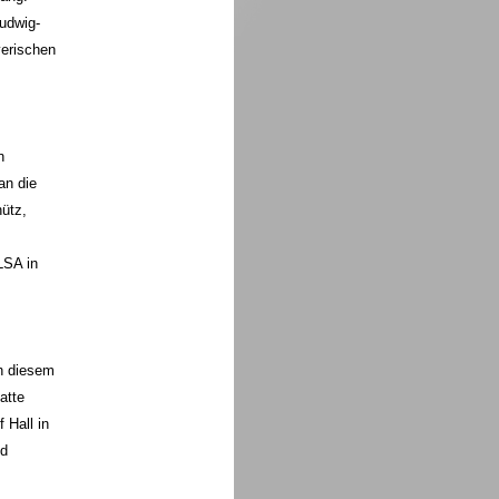
udwig-
yerischen
n
an die
ütz,
LSA in
In diesem
atte
 Hall in
nd