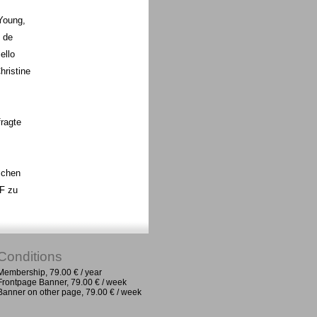
Young,
k de
ello
hristine
fragte
schen
F zu
Conditions
Membership, 79.00 € / year
Frontpage Banner, 79.00 € / week
Banner on other page, 79.00 € / week