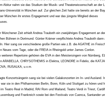
m Abitur nahm sie das Studium der Musik- und Theaterwissenschaft an der L
ans-Universität in München auf. Zur gleichen Zeit hatte sie bereits an der Ba
per München ihr erstes Engagement und war das jüngste Mitglied dieses
uses.
r Münchener Zeit erhielt Andrea Trauboth ein zweijähriges Engagement an de
chen Bühnen in Dortmund. Günter Krämer verpflichtete Andrea Trauboth dann 
n. Hier sang sie verschiedene große Partien wie z.B. die AGATHE im Freisch
n Neues vom Tage, oder die FREIA in Rheingold unter James Conlon.
 weiteren Repertoire gehören die EVA in den Meistersingern von Nürnberg, E
in ARABELLA, CHRYSOTHEMIS in Elektra, LEONORE in Fidelio, die KATJA
VA, RUSALKA, u.v.m.
agte Konzertsängerin sang sie bei vielen Galakonzerten im In- und Ausland. 
ar sie in den Philharmonien Berlin, Bonn, Köln und Stuttgart zu hören und h
e im Teatro Real in Madrid, RAI Rom und Mailand, Teatro Verdi in Triest, Cardiff
Luxemburg und Frankreich sowie bei den Festivals von Cuenca, Santander u