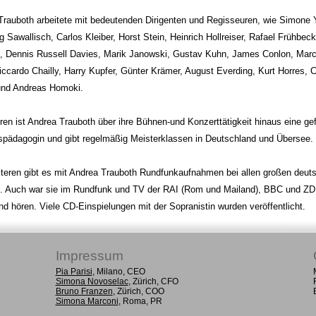
Trauboth arbeitete mit bedeutenden Dirigenten und Regisseuren, wie Simone 
 Sawallisch, Carlos Kleiber, Horst Stein, Heinrich Hollreiser, Rafael Frühbec
, Dennis Russell Davies, Marik Janowski, Gustav Kuhn, James Conlon, Marc
Riccardo Chailly, Harry Kupfer, Günter Krämer, August Everding, Kurt Horres, C
 und Andreas Homoki.
ren ist Andrea Trauboth über ihre Bühnen-und Konzerttätigkeit hinaus eine ge
pädagogin und gibt regelmäßig Meisterklassen in Deutschland und Übersee.
teren gibt es mit Andrea Trauboth Rundfunkaufnahmen bei allen großen deut
. Auch war sie im Rundfunk und TV der RAI (Rom und Mailand), BBC und ZD
d hören. Viele CD-Einspielungen mit der Sopranistin wurden veröffentlicht.
Impressum
Pia Parisi
, Milano, CEO
Simona Novoselac
, Zürich, CFO
Bruno Franzen
, Zürich, COO
Simona Marconi
, Roma, PR