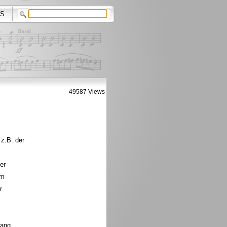
S
49587 Views
 z.B. der
er
em
r
sang.