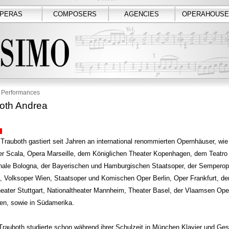
PERAS
COMPOSERS
AGENCIES
OPERAHOUSE
Performances
oth Andrea
rauboth gastiert seit Jahren an international renommierten Opernhäuser, wie
er Scala, Opera Marseille, dem Königlichen Theater Kopenhagen, dem Teatro
le Bologna, der Bayerischen und Hamburgischen Staatsoper, der Semperop
, Volksoper Wien, Staatsoper und Komischen Oper Berlin, Oper Frankfurt, d
eater Stuttgart, Nationaltheater Mannheim, Theater Basel, der Vlaamsen Ope
en, sowie in Südamerika.
rauboth studierte schon während ihrer Schulzeit in München Klavier und Ge