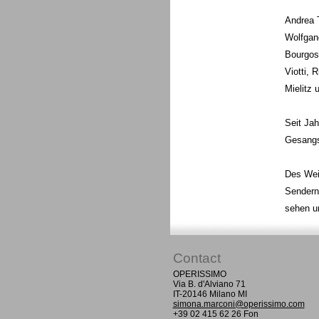
Andrea 
Wolfgang
Bourgos
Viotti, 
Mielitz
Seit Jah
Gesangs
Des Wei
Sendern
sehen un
Contact
OPERISSIMO
Via B. d'Alviano 71
IT-20146 Milano MI
simona.marconi@operissimo.com
+39 02 415 62 26 Fon