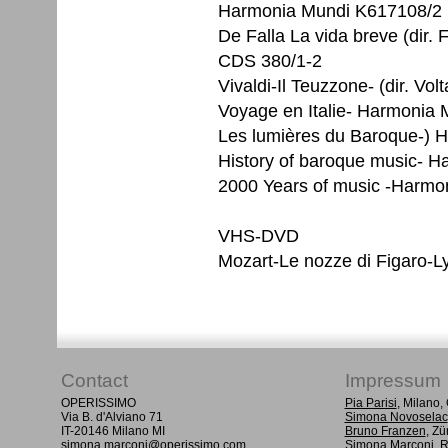
Harmonia Mundi K617108/2
De Falla La vida breve (dir.
CDS 380/1-2
Vivaldi-Il Teuzzone- (dir. V
Voyage en Italie- Harmonia
Les lumières du Baroque-) 
History of baroque music- 
2000 Years of music -Harm
VHS-DVD
Mozart-Le nozze di Figaro-Ly
Contact
Impressum
OPERISSIMO
Pia Parisi
, Milano
Via B. d'Alviano 71
Simona Novoselac
IT-20146 Milano MI
Bruno Franzen
, Zü
simona.marconi@operissimo.com
Simona Marconi
, 