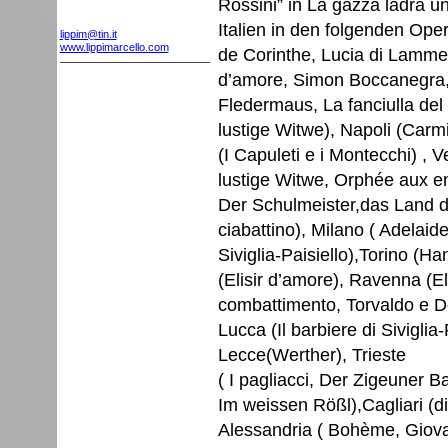
Rossini” in La gazza ladra un
Italien in den folgenden Ope
lippim@tin.it
www.lippimarcello.com
de Corinthe, Lucia di Lamme
d’amore, Simon Boccanegra, 
Fledermaus, La fanciulla de
lustige Witwe), Napoli (Carm
(I Capuleti e i Montecchi) , 
lustige Witwe, Orphée aux enf
Der Schulmeister,das Land des
ciabattino), Milano ( Adelaide
Siviglia-Paisiello),Torino (
(Elisir d’amore), Ravenna (E
combattimento, Torvaldo e Do
Lucca (Il barbiere di Siviglia
Lecce(Werther), Trieste
( I pagliacci, Der Zigeuner 
Im weissen Rößl),Cagliari (d
Alessandria ( Bohème, Giovan