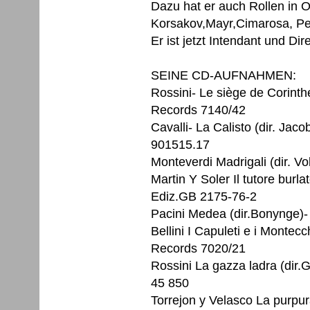
Dazu hat er auch Rollen in 
Korsakov,Mayr,Cimarosa, Pergo
Er ist jetzt Intendant und Dir
SEINE CD-AUFNAHMEN:
Rossini- Le siège de Corinth
Records 7140/42
Cavalli- La Calisto (dir. Ja
901515.17
Monteverdi Madrigali (dir. V
Martin Y Soler Il tutore burl
Ediz.GB 2175-76-2
Pacini Medea (dir.Bonynge)-
Bellini I Capuleti e i Montec
Records 7020/21
Rossini La gazza ladra (dir.
45 850
Torrejon y Velasco La purpur