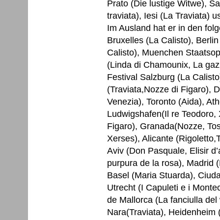
Prato (Die lustige Witwe), Sa
traviata), Iesi (La Traviata) u
Im Ausland hat er in den fol
Bruxelles (La Calisto), Berl
Calisto), Muenchen Staatsope
(Linda di Chamounix, La gazz
Festival Salzburg (La Calisto
(Traviata,Nozze di Figaro), D
Venezia), Toronto (Aida), Athe
Ludwigshafen(Il re Teodoro, 
Figaro), Granada(Nozze, Tos
Xerses), Alicante (Rigoletto
Aviv (Don Pasquale, Elisir d
purpura de la rosa), Madrid 
Basel (Maria Stuarda), Ciuda
Utrecht (I Capuleti e i Mont
de Mallorca (La fanciulla del
Nara(Traviata), Heidenheim (