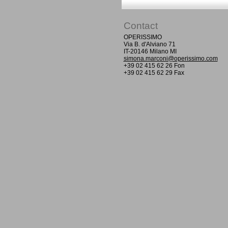
Contact
OPERISSIMO
Via B. d'Alviano 71
IT-20146 Milano MI
simona.marconi@operissimo.com
+39 02 415 62 26 Fon
+39 02 415 62 29 Fax