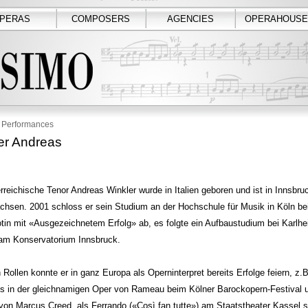
PERAS
COMPOSERS
AGENCIES
OPERAHOUSE
Performances
er Andreas
rreichische Tenor Andreas Winkler wurde in Italien geboren und ist in Innsbru
hsen. 2001 schloss er sein Studium an der Hochschule für Musik in Köln bei
in mit «Ausgezeichnetem Erfolg» ab, es folgte ein Aufbaustudium bei Karlhe
am Konservatorium Innsbruck.
n Rollen konnte er in ganz Europa als Operninterpret bereits Erfolge feiern, z.B
s in der gleichnamigen Oper von Rameau beim Kölner Barockopern-Festival u
von Marcus Creed, als Ferrando («Così fan tutte») am Staatstheater Kassel s