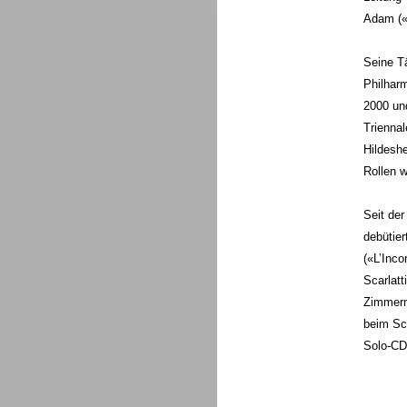
Adam («
Seine Tä
Philharm
2000 un
Triennal
Hildeshe
Rollen w
Seit de
debütier
(«L’Inco
Scarlat
Zimmerma
beim Sch
Solo-CD