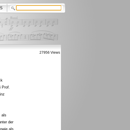
S
27956 Views
ck
 Prof.
inz
 als
nter der
owie als