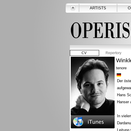
ARTISTS
O
CV
Repertory
Winkl
tenore
Der öste
aufgewac
Hans Sot
Hanser 
In viele
Dardanu
Leitung 