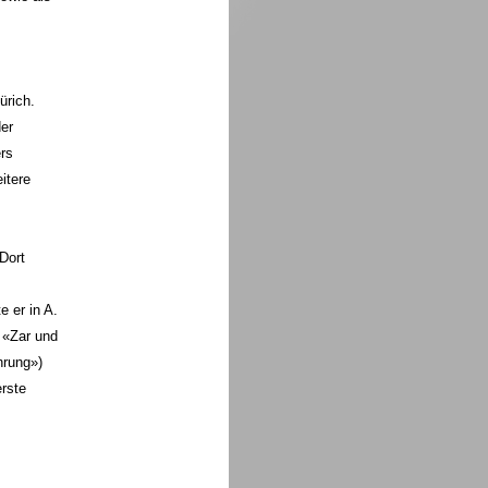
ürich.
er
rs
itere
Dort
 er in A.
 «Zar und
hrung»)
erste