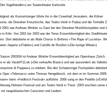
Der Vogelhändler») am Staatstheater Karlsruhe.
tigkeit als Konzertsänger führte ihn in die Crownhall Jerusalem, die Kölner
onie, die Dresdner Kreuzkirche, das Teatro Verdi in Padua und die Tonhalle Z
d 2001 war Andreas Winkler zu Gast bei den Dresdner Musikfestspielen und d
e in Köln. Von 2001 bis 2003 war der Tenor Ensemblemitglied des Stadttheate
im. Dort debütierte er als Male Chorus in Brittens «The Rape of Lucretia». We
aren Jaquino («Fidelio») und Camille de Rosillon («Die lustige Witwe»).
r Saison 2003/04 ist Andeas Winkler Ensemblemitglied am Opernhaus Zürich. 
te er als Vas&#711;ek («Die verkaufte Braut») und war ausserdem als Valletto
ronazione di Poppea») zu erleben. Bei den Schwetzinger Festspielen debütierte
tis Oper «Telemaco» unter Thomas Hengelbrock, mit dem er im Sommer 2005
nn» beim «Feldkirch Festival» aufführte. 2006 sang er den Pedrillo («Entfü
leswig Holstein Festival und am Teatro Verdi in Triest. 2003 erschien seine 
 mit neapolitanischen Canzonen und Liedern.