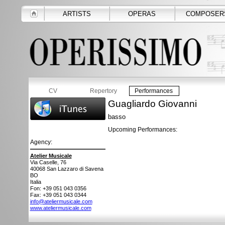
ARTISTS
OPERAS
COMPOSER
CV
Repertory
Performances
Guagliardo Giovanni
basso
Upcoming Performances:
Agency:
Atelier Musicale
Via Caselle, 76
40068
San Lazzaro di Savena
BO
Italia
Fon: +39 051 043 0356
Fax: +39 051 043 0344
info@ateliermusicale.com
www.ateliermusicale.com