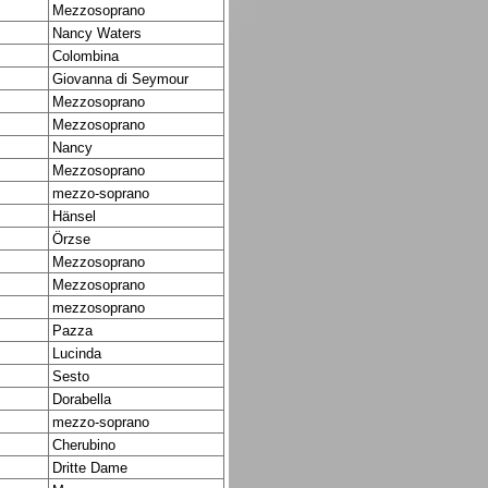
Mezzosoprano
Nancy Waters
Colombina
Giovanna di Seymour
Mezzosoprano
Mezzosoprano
Nancy
Mezzosoprano
mezzo-soprano
Hänsel
Örzse
Mezzosoprano
Mezzosoprano
mezzosoprano
Pazza
Lucinda
Sesto
Dorabella
mezzo-soprano
Cherubino
Dritte Dame