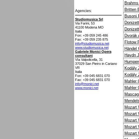
Brahms
Britten
Agencies:
Busoni 
Studiomusica Srl
Donizet
Via Farini, 53
41100
Modena MO
Donizet
Italia
Dvorák 
Fon: +39 059 245 486
Fax: +39 059 235 875
Flotow F
info@studiomusica.net
www.studiomusica.net
Händel 
Gabriele Monici Opera
Haydn 
consultant
VIa Valpolicella, 31
Humperd
37029
San Pietro in Cariano
VR
Kodály 
Italia
Kodály 
Fon: +39 045 6831 070
Fax: +39 045 6831 070
Mahler 
info@monici.net
Mahler 
www.monici.net
Mascagn
Mendels
Mozart 
Mozart 
Mozart 
Mozart 
Mozart 