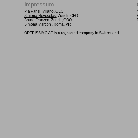
Impressum
Pia Parisi
, Milano, CEO
Simona Novoselac
, Zürich, CFO
Bruno Franzen
, Zürich, COO
Simona Marconi
, Roma, PR
OPERISSIMO AG is a registered company in Switzerland.