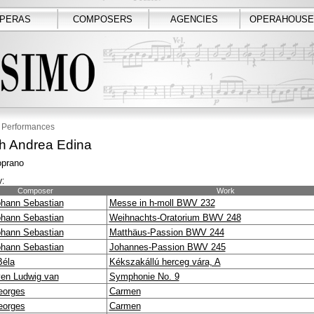
PERAS
COMPOSERS
AGENCIES
OPERAHOUSE
Performances
ch Andrea Edina
prano
:
Composer
Work
hann Sebastian
Messe in h-moll BWV 232
hann Sebastian
Weihnachts-Oratorium BWV 248
hann Sebastian
Matthäus-Passion BWV 244
hann Sebastian
Johannes-Passion BWV 245
Béla
Kékszakállú herceg vára, A
en Ludwig van
Symphonie No. 9
eorges
Carmen
eorges
Carmen