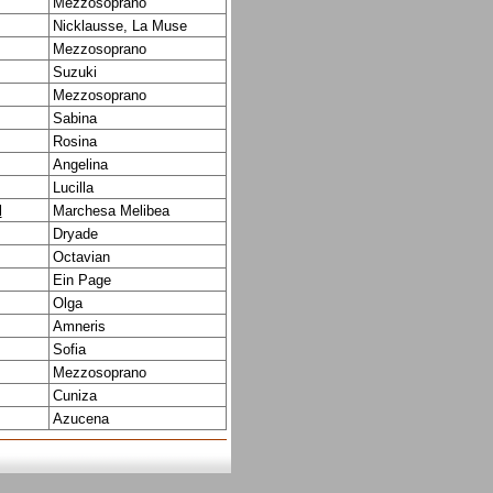
Mezzosoprano
Nicklausse, La Muse
Mezzosoprano
Suzuki
Mezzosoprano
Sabina
Rosina
Angelina
Lucilla
l
Marchesa Melibea
Dryade
Octavian
Ein Page
Olga
Amneris
Sofia
Mezzosoprano
Cuniza
Azucena