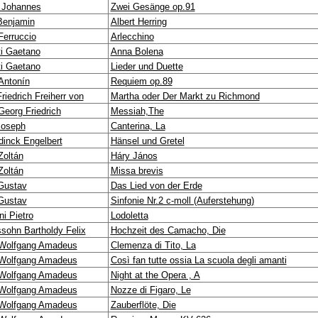
 Johannes
Zwei Gesänge op.91
 Benjamin
Albert Herring
Ferruccio
Arlecchino
ti Gaetano
Anna Bolena
ti Gaetano
Lieder und Duette
Antonín
Requiem op.89
riedrich Freiherr von
Martha oder Der Markt zu Richmond
Georg Friedrich
Messiah,The
Joseph
Canterina, La
inck Engelbert
Hänsel und Gretel
Zoltán
Háry János
Zoltán
Missa brevis
Gustav
Das Lied von der Erde
Gustav
Sinfonie Nr.2 c-moll (Auferstehung)
i Pietro
Lodoletta
sohn Bartholdy Felix
Hochzeit des Camacho, Die
Wolfgang Amadeus
Clemenza di Tito, La
Wolfgang Amadeus
Così fan tutte ossia La scuola degli amanti
Wolfgang Amadeus
Night at the Opera , A
Wolfgang Amadeus
Nozze di Figaro, Le
Wolfgang Amadeus
Zauberflöte, Die