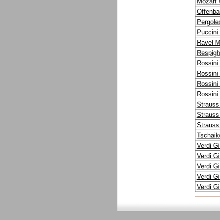
Mozart 
Offenba
Pergoles
Puccini
Ravel M
Respighi
Rossini
Rossini
Rossini
Rossini
Strauss
Strauss
Strauss
Tschaiko
Verdi G
Verdi G
Verdi G
Verdi G
Verdi G