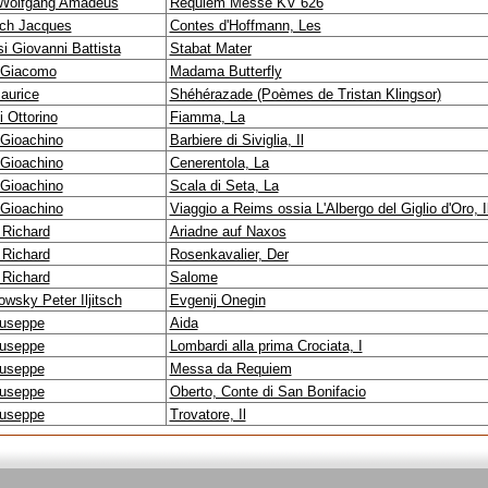
Wolfgang Amadeus
Requiem Messe KV 626
ch Jacques
Contes d'Hoffmann, Les
i Giovanni Battista
Stabat Mater
 Giacomo
Madama Butterfly
aurice
Shéhérazade (Poèmes de Tristan Klingsor)
 Ottorino
Fiamma, La
 Gioachino
Barbiere di Siviglia, Il
 Gioachino
Cenerentola, La
 Gioachino
Scala di Seta, La
 Gioachino
Viaggio a Reims ossia L'Albergo del Giglio d'Oro, I
 Richard
Ariadne auf Naxos
 Richard
Rosenkavalier, Der
 Richard
Salome
wsky Peter Iljitsch
Evgenij Onegin
iuseppe
Aida
iuseppe
Lombardi alla prima Crociata, I
iuseppe
Messa da Requiem
iuseppe
Oberto, Conte di San Bonifacio
iuseppe
Trovatore, Il