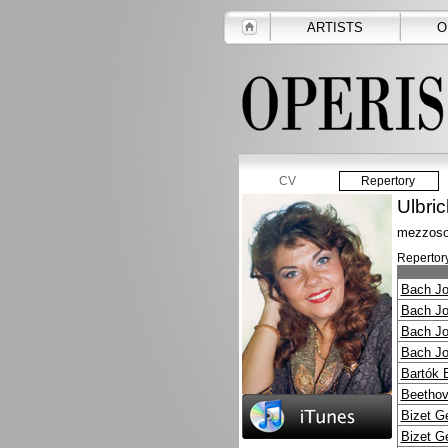
ARTISTS
O
CV
Repertory
Ulbri
mezzoso
Repertory
Bach Jo
Bach Jo
Bach Jo
Bach Jo
Bartók 
Beethov
Bizet G
Bizet G