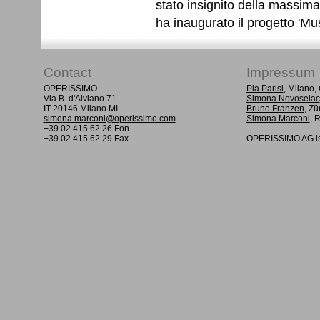
stato insignito della massim
ha inaugurato il progetto 'Mu
Contact
Impressum
OPERISSIMO
Pia Parisi
, Milano
Via B. d'Alviano 71
Simona Novoselac
IT-20146 Milano MI
Bruno Franzen
, Zü
simona.marconi@operissimo.com
Simona Marconi
, 
+39 02 415 62 26 Fon
+39 02 415 62 29 Fax
OPERISSIMO AG is 