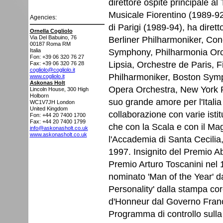
direttore ospite principale a
Musicale Fiorentino (1989-92)
Agencies:
di Parigi (1989-94), ha dirett
Ornella Cogliolo
Via Del Babuino, 76
Berliner Philharmoniker, C
00187
Roma RM
Symphony, Philharmonia Orc
Italia
Fon: +39 06 320 76 27
Lipsia, Orchestre de Paris, 
Fax: +39 06 320 76 28
cogliolo@cogliolo.it
Philharmoniker, Boston Sym
www.cogliolo.it
Askonas Holt
Opera Orchestra, New York Ph
Lincoln House, 300 High
Holborn
suo grande amore per l'Italia
WC1V7JH
London
United Kingdom
collaborazione con varie istit
Fon: +44 20 7400 1700
Fax: +44 20 7400 1799
che con la Scala e con il Mag
info@askonasholt.co.uk
www.askonasholt.co.uk
l'Accademia di Santa Cecilia, 
1997. Insignito del Premio Abb
Premio Arturo Toscanini nel 
nominato 'Man of the Year' 
Personality' dalla stampa co
d'Honneur dal Governo Franc
Programma di controllo sulla