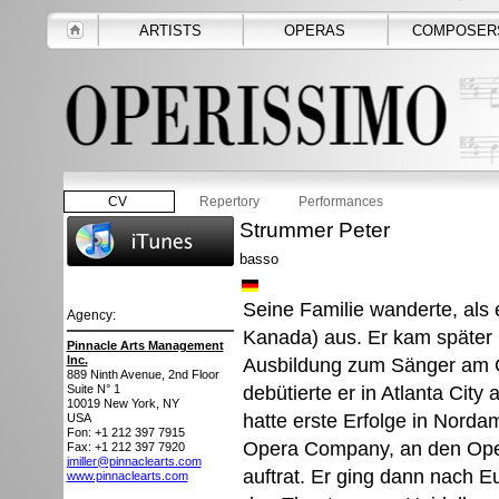
ARTISTS
OPERAS
COMPOSER
CV
Repertory
Performances
Strummer Peter
basso
Seine Familie wanderte, als 
Agency:
Kanada) aus. Er kam später 
Pinnacle Arts Management
Inc.
Ausbildung zum Sänger am Cle
889 Ninth Avenue, 2nd Floor
debütierte er in Atlanta City 
Suite N° 1
10019
New York, NY
hatte erste Erfolge in Norda
USA
Fon: +1 212 397 7915
Opera Company, an den Ope
Fax: +1 212 397 7920
jmiller@pinnaclearts.com
auftrat. Er ging dann nach 
www.pinnaclearts.com