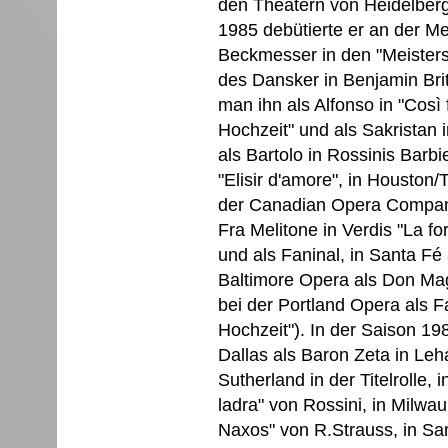
den Theatern von Heidelberg
1985 debütierte er an der Me
Beckmesser in den "Meistersin
des Dansker in Benjamin Brit
man ihn als Alfonso in "Così f
Hochzeit" und als Sakristan 
als Bartolo in Rossinis Barbi
"Elisir d'amore", in Houston/
der Canadian Opera Company 
Fra Melitone in Verdis "La fo
und als Faninal, in Santa Fé 
Baltimore Opera als Don Magn
bei der Portland Opera als Fa
Hochzeit"). In der Saison 19
Dallas als Baron Zeta in Leh
Sutherland in der Titelrolle, 
ladra" von Rossini, in Milwa
Naxos" von R.Strauss, in San 