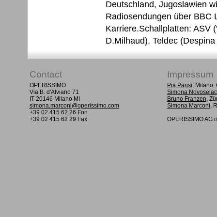
Deutschland, Jugoslawien wi
Radiosendungen über BBC L
Karriere.Schallplatten: ASV 
D.Milhaud), Teldec (Despina i
Contact
Impressum
OPERISSIMO
Pia Parisi
, Milano
Via B. d'Alviano 71
Simona Novoselac
IT-20146 Milano MI
Bruno Franzen
, Zü
simona.marconi@operissimo.com
Simona Marconi
, 
+39 02 415 62 26 Fon
+39 02 415 62 29 Fax
OPERISSIMO AG is 