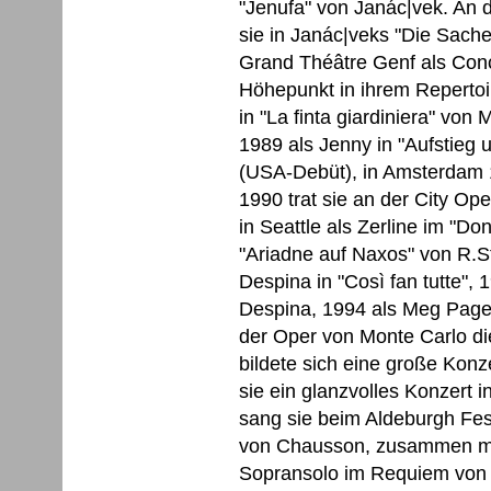
"Jenufa" von Janác|vek. An 
sie in Janác|veks "Die Sach
Grand Théâtre Genf als Conc
Höhepunkt in ihrem Repertoir
in "La finta giardiniera" von
1989 als Jenny in "Aufstieg 
(USA-Debüt), in Amsterdam 19
1990 trat sie an der City Op
in Seattle als Zerline im "Do
"Ariadne auf Naxos" von R.St
Despina in "Così fan tutte",
Despina, 1994 als Meg Page i
der Oper von Monte Carlo die
bildete sich eine große Konz
sie ein glanzvolles Konzert 
sang sie beim Aldeburgh Fest
von Chausson, zusammen mit
Sopransolo im Requiem von G