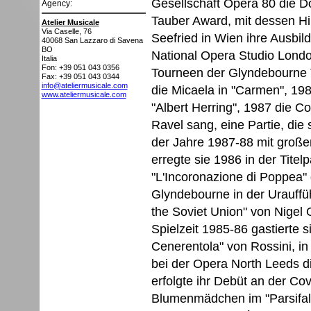
Gesellschaft Opera 80 die D
Agency:
Tauber Award, mit dessen Hil
Atelier Musicale
Via Caselle, 76
Seefried in Wien ihre Ausbi
40068
San Lazzaro di Savena
BO
National Opera Studio Londo
Italia
Fon: +39 051 043 0356
Tourneen der Glyndebourne T
Fax: +39 051 043 0344
info@ateliermusicale.com
die Micaela in "Carmen", 198
www.ateliermusicale.com
"Albert Herring", 1987 die C
Ravel sang, eine Partie, die
der Jahre 1987-88 mit großem
erregte sie 1986 in der Titel
"L'Incoronazione di Poppea"
Glyndebourne in der Urauffüh
the Soviet Union" von Nigel 
Spielzeit 1985-86 gastierte s
Cenerentola" von Rossini, i
bei der Opera North Leeds d
erfolgte ihr Debüt an der C
Blumenmädchen im "Parsifal"