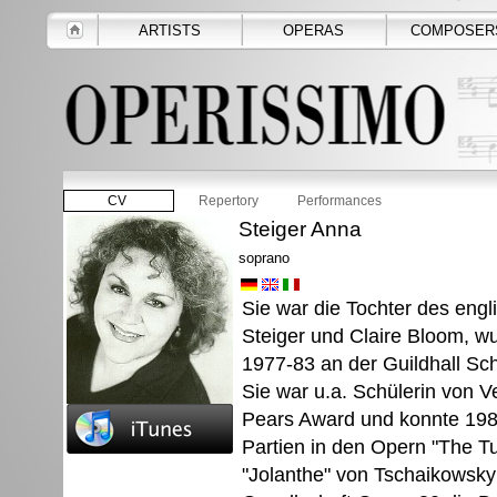
ARTISTS
OPERAS
COMPOSER
CV
Repertory
Performances
Steiger Anna
soprano
Sie war die Tochter des eng
Steiger und Claire Bloom, w
1977-83 an der Guildhall Sc
Sie war u.a. Schülerin von 
Pears Award und konnte 198
Partien in den Opern "The Tu
"Jolanthe" von Tschaikowsky