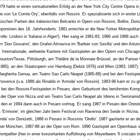
79 hatte er einen sensationellen Erfolg an der New York City Centre Opera in
tie von 'Le Comte Ory', ebenfalls von Rossini. Er spezialisierte sich in erster L
sischen Partien des italienischen Belcanto in Opern von Rossini, Bellini, Doni
onisten des 18. Jahrhunderts. 1981 erreichte er die New Yorker Metropolita
srolle: Lindoro in 'Italiana in Algeri'). Hier sang er 1981-83, 1986 und 1988 auc
im 'Don Giovanni', den Grafen Almaviva im 'Barbier von Sevilla' und den Arturo i
'. Internationale, weltweite Karriere mit Gastspielen an den Opern von Chicag
ouston/Texas, Pittsburgh, am Théâtre de la Monnaie Brüssel, an der Pariser
1985), an den Staatsopern von Hamburg (Debüt 1976) und Wien (1983, 1987),
argherita Genua, am Teatro San Carlo Neapel (1985-88) und bei den Festspi
rovence (u.a. 1988 als Rinaldo in 'Armida' von Rossini). 1983-96 kam er zu g
n bei den Rossini-Festspielen in Pesaro, dem Geburtsort des berühmten Komp
der Oper von Nizza und am Teatro San Carlo Neapel als Idreno in 'Semiramid
 den er 1994 dann auch in Pesaro vortrug. Er sang 1987 in Pesaro den Oreste
 'Ermione', im gleichen Jahr beim Festival von Ravenna den Seide in 'Alcina,
nda' von Donizetti, 1988 in Pesaro in Rossinis 'Otello'. 1987 gastierte er an de
per München, 1987-88 an der Oper von Rom. 1990 Gastspiel am Opernhaus 
ontpellier (hier in einer konzertanten Aufführung von Meyerbeers 'Il crociato in 