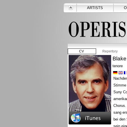
ARTISTS
O
CV
Repertory
Blake
tenore
Nachdem 
Stimme 
Suny Col
amerikan
Chorus. 
sang ers
bei den 
sein eig