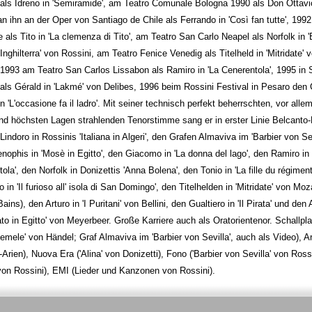
 als Idreno in 'Semiramide', am Teatro Comunale Bologna 1990 als Don Ottavi
n ihn an der Oper von Santiago de Chile als Ferrando in 'Così fan tutte', 1992
 als Tito in 'La clemenza di Tito', am Teatro San Carlo Neapel als Norfolk in '
'Inghilterra' von Rossini, am Teatro Fenice Venedig als Titelheld in 'Mitridate' 
1993 am Teatro San Carlos Lissabon als Ramiro in 'La Cenerentola', 1995 in S
als Gérald in 'Lakmé' von Delibes, 1996 beim Rossini Festival in Pesaro den
in 'L'occasione fa il ladro'. Mit seiner technisch perfekt beherrschten, vor alle
d höchsten Lagen strahlenden Tenorstimme sang er in erster Linie Belcanto-
Lindoro in Rossinis 'Italiana in Algeri', den Grafen Almaviva im 'Barbier von Sev
ophis in 'Mosè in Egitto', den Giacomo in 'La donna del lago', den Ramiro in 
ola', den Norfolk in Donizettis 'Anna Bolena', den Tonio in 'La fille du régiment
 in 'Il furioso all' isola di San Domingo', den Titelhelden in 'Mitridate' von Moz
ains), den Arturo in 'I Puritani' von Bellini, den Gualtiero in 'Il Pirata' und den 
iato in Egitto' von Meyerbeer. Große Karriere auch als Oratorientenor. Schallpla
mele' von Händel; Graf Almaviva im 'Barbier von Sevilla', auch als Video), 
-Arien), Nuova Era ('Alina' von Donizetti), Fono ('Barbier von Sevilla' von Ros
von Rossini), EMI (Lieder und Kanzonen von Rossini).