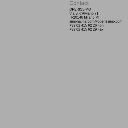
Contact
OPERISSIMO
Via B. d'Alviano 71
IT-20146 Milano MI
simona.marconi@operissimo.com
+39 02 415 62 26 Fon
+39 02 415 62 29 Fax