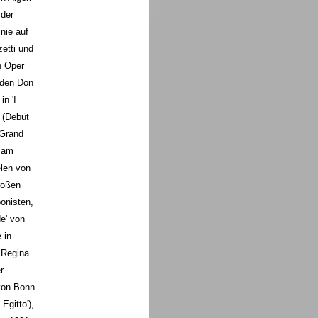
 der
inie auf
zetti und
n Oper
h den Don
n 'I
o (Debüt
 Grand
 am
elen von
roßen
onisten,
e' von
 in
 Regina
r
von Bonn
Egitto'),