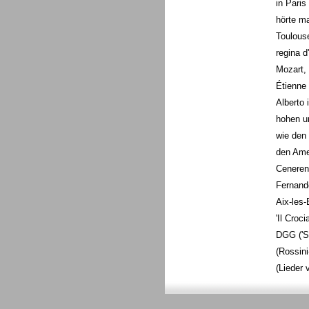
in Paris
hörte ma
Toulouse
regina d
Mozart, 
Étienne 
Alberto 
hohen un
wie den 
den Amen
Cenerent
Fernando
Aix-les-B
'Il Croc
DGG ('Se
(Rossini
(Lieder 