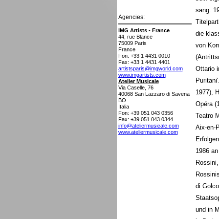
sang. 19
Agencies:
Titelpar
IMG Artists - France
die klas
44, rue Blance
75009
Paris
von Komp
France
Fon: +33 1 4431 0010
(Antritt
Fax: +33 1 4431 4401
Ottario 
artistsparis@imgworld.com
www.imgartists.com
Puritani
Atelier Musicale
Via Caselle, 76
1977), H
40068
San Lazzaro di Savena
BO
Opéra (
Italia
Fon: +39 051 043 0356
Teatro M
Fax: +39 051 043 0344
info@ateliermusicale.com
Aix-en-P
www.ateliermusicale.com
Erfolge
1986 an 
Rossini,
Rossinis
di Golco
Staatso
und in M