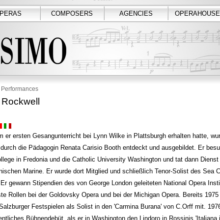
PERAS
COMPOSERS
AGENCIES
OPERAHOUSE
Performances
 Rockwell
er ersten Gesangunterricht bei Lynn Wilke in Plattsburgh erhalten hatte, wu
durch die Pädagogin Renata Carisio Booth entdeckt und ausgebildet. Er bes
lege in Fredonia und die Catholic University Washington und tat dann Dienst 
ischen Marine. Er wurde dort Mitglied und schließlich Tenor-Solist des Sea 
Er gewann Stipendien des von George London geleiteten National Opera Insti
te Rollen bei der Goldovsky Opera und bei der Michigan Opera. Bereits 1975 
Salzburger Festspielen als Solist in den 'Carmina Burana' von C.Orff mit. 1976
entliches Bühnendebüt, als er in Washington den Lindoro in Rossinis 'Italiana i