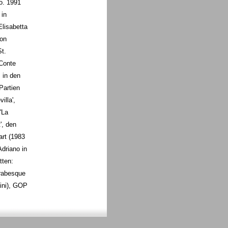
o. 1991
 in
Elisabetta
von
t.
 Conte
m in den
Partien
illa',
'La
', den
art (1983
Adriano in
tten:
Arabesque
sini), GOP