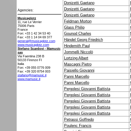
Donizetti Gaetano
Donizetti Gaetano
Agencies:
Donizetti Gaetano
Musicaglotz
Feldman Morton
11, rue Le Verrier
75006
Paris
Glass Philip
France
Gounod Charles
Fon: +33 1 42 34 53 40
Fax: +33 1 14 04 69 377
Händel Georg Friedrich
general@musicaglotz.com
www.musicaglotz.com
Hindemith Paul
Stefano Scardovi - Mamusic
Jommelli Niccolò
sas
Via Faentina 238 B
Lortzing Albert
50133
Firenze FI
Italia
Mascagni Pietro
Fon: +39 055 0776 009
Paisiello Giovanni
Fax: +39 320 8754 003
stafano@mamusic.it
Panni Marcello
www.mamusic.it
Panni Marcello
Pergolesi Giovanni Battista
Pergolesi Giovanni Battista
Pergolesi Giovanni Battista
Pergolesi Giovanni Battista
Pergolesi Giovanni Battista
Petrassi Goffredo
Poulenc Francis