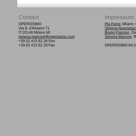
Contact
Impressum
OPERISSIMO
Pia Parisi
, Milano
Via B. d'Alviano 71
Simona Novoselac
IT-20146 Milano MI
Bruno Franzen
, Zü
simona.marconi@operissimo.com
Simona Marconi
, 
+39 02 415 62 26 Fon
+39 02 415 62 29 Fax
OPERISSIMO AG is 