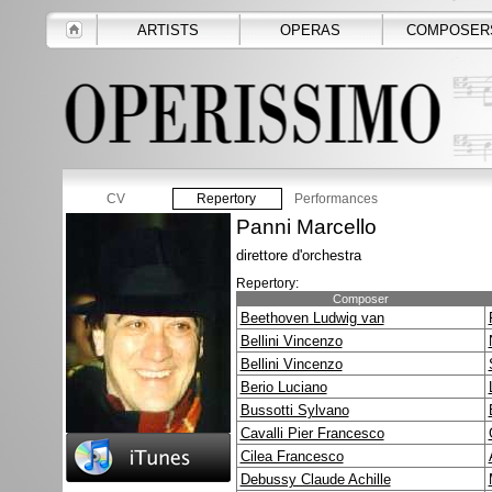
ARTISTS
OPERAS
COMPOSER
CV
Repertory
Performances
Panni Marcello
direttore d'orchestra
Repertory:
Composer
Beethoven Ludwig van
Bellini Vincenzo
Bellini Vincenzo
Berio Luciano
Bussotti Sylvano
Cavalli Pier Francesco
Cilea Francesco
Debussy Claude Achille