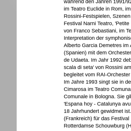
während den Jahren 1991/92
im Teatro Euclide in Rom, i
Rossini-Festspielen, Szenen
Festival Narni Teatro, 'Petite
von Franco Sebastiani, im T
Interpretation der symphoni
Alberto Garcia Demetres im 
(Spanien) mit dem Orchester
de Udaeta. Im Jahr 1992 debü
scala di seta' von Rossini a
begleitet vom RAI-Orchester a
Im Jahre 1993 singt sie in d
Cimarosa im Teatro Comunale
Comunale in Bologna. Sie gi
'Espana hoy - Catalunya avu
18 Jahrhundert gewidmet ist
(Frankreich) für das Festiva
Rotterdamse Schouwburg (Hol