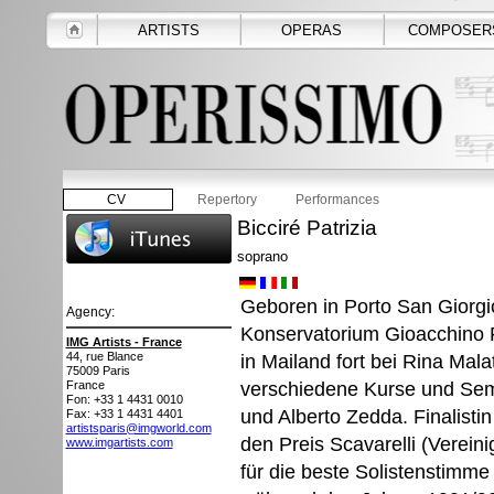
ARTISTS
OPERAS
COMPOSER
CV
Repertory
Performances
Bicciré Patrizia
soprano
Geboren in Porto San Giorgio
Agency:
Konservatorium Gioacchino R
IMG Artists - France
44, rue Blance
in Mailand fort bei Rina Mal
75009
Paris
verschiedene Kurse und Sem
France
Fon: +33 1 4431 0010
und Alberto Zedda. Finalisti
Fax: +33 1 4431 4401
artistsparis@imgworld.com
den Preis Scavarelli (Verein
www.imgartists.com
für die beste Solistenstimme '