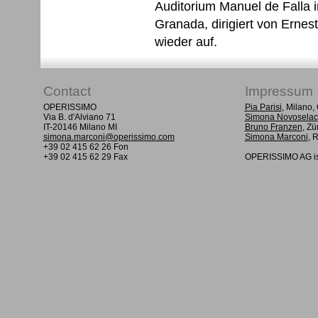
Auditorium Manuel de Falla 
Granada, dirigiert von Ernesto
wieder auf.
Contact
Impressum
OPERISSIMO
Pia Parisi
, Milano
Via B. d'Alviano 71
Simona Novoselac
IT-20146 Milano MI
Bruno Franzen
, Zü
simona.marconi@operissimo.com
Simona Marconi
, 
+39 02 415 62 26 Fon
+39 02 415 62 29 Fax
OPERISSIMO AG is 