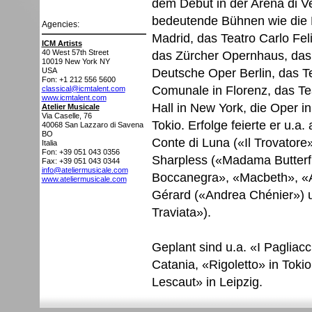
dem Debüt in der Arena di V
bedeutende Bühnen wie die M
Agencies:
Madrid, das Teatro Carlo Fel
ICM Artists
das Zürcher Opernhaus, das 
40 West 57th Street
10019
New York NY
Deutsche Oper Berlin, das T
USA
Fon: +1 212 556 5600
Comunale in Florenz, das Te
classical@icmtalent.com
www.icmtalent.com
Hall in New York, die Oper i
Atelier Musicale
Via Caselle, 76
Tokio. Erfolge feierte er u.a
40068
San Lazzaro di Savena
BO
Conte di Luna («Il Trovatore
Italia
Fon: +39 051 043 0356
Sharpless («Madama Butterfly
Fax: +39 051 043 0344
info@ateliermusicale.com
Boccanegra», «Macbeth», «At
www.ateliermusicale.com
Gérard («Andrea Chénier») u
Traviata»).
Geplant sind u.a. «I Pagliac
Catania, «Rigoletto» in Tok
Lescaut» in Leipzig.