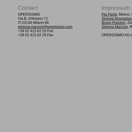
Contact
Impressum
OPERISSIMO
Pia Parisi
, Milano
Via B. d'Alviano 71
Simona Novoselac
IT-20146 Milano MI
Bruno Franzen
, Zü
simona.marconi@operissimo.com
Simona Marconi
, 
+39 02 415 62 26 Fon
+39 02 415 62 29 Fax
OPERISSIMO AG is 