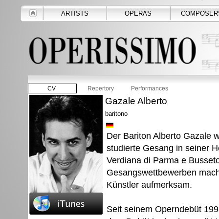
ARTISTS
OPERAS
COMPOSER
CV
Repertory
Performances
Gazale Alberto
baritono
Der Bariton Alberto Gazale w
studierte Gesang in seiner 
Verdiana di Parma e Busseto.
Gesangswettbewerben macht
Künstler aufmerksam.
Seit seinem Operndebüt 1998