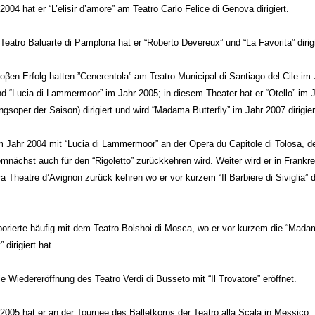
2004 hat er “L’elisir d’amore” am Teatro Carlo Felice di Genova dirigiert.
Teatro Baluarte di Pamplona hat er “Roberto Devereux” und “La Favorita” dirigi
oβen Erfolg hatten ”Cenerentola” am Teatro Municipal di Santiago del Cile im 
d “Lucia di Lammermoor” im Jahr 2005; in diesem Theater hat er “Otello” im 
ngsoper der Saison) dirigiert und wird “Madama Butterfly” im Jahr 2007 dirigie
m Jahr 2004 mit “Lucia di Lammermoor” an der Opera du Capitole di Tolosa, de
mnächst auch für den “Rigoletto” zurückkehren wird. Weiter wird er in Frankre
a Theatre d’Avignon zurück kehren wo er vor kurzem “Il Barbiere di Siviglia” di
borierte häufig mit dem Teatro Bolshoi di Mosca, wo er vor kurzem die “Mada
” dirigiert hat.
ie Wiedereröffnung des Teatro Verdi di Busseto mit “Il Trovatore” eröffnet.
2005 hat er an der Tournee des Balletkorps der Teatro alla Scala in Messico