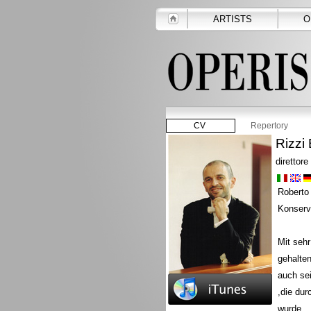
ARTISTS
O
CV
Repertory
Rizzi 
direttore
Roberto 
Konserva
Mit sehr
gehalten
auch sei
,die dur
wurde.