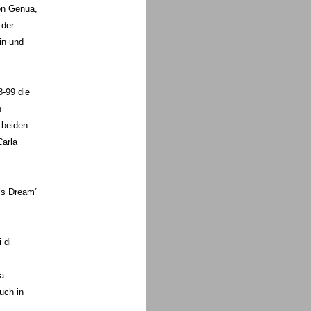
on Genua,
 der
in und
8-99 die
n
 beiden
Carla
’s Dream”
 di
a
uch in