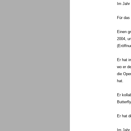
Im Jahr 
Für das 
Einen gr
2004, un
(Eröffnu
Er hat i
wo er de
die Oper
hat.
Er kolla
Butterfly
Er hat d
Im Jahr 