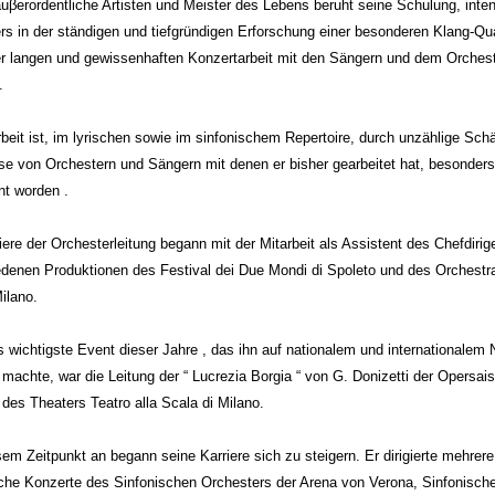
auβerordentliche Artisten und Meister des Lebens beruht seine Schulung, inten
s in der ständigen und tiefgründigen Erforschung einer besonderen Klang-Qual
er langen und gewissenhaften Konzertarbeit mit den Sängern und dem Orches
.
beit ist, im lyrischen sowie im sinfonischem Repertoire, durch unzählige Sch
e von Orchestern und Sängern mit denen er bisher gearbeitet hat, besonders
nt worden .
iere der Orchesterleitung begann mit der Mitarbeit als Assistent des Chefdirig
denen Produktionen des Festival dei Due Mondi di Spoleto und des Orchestra
ilano.
 wichtigste Event dieser Jahre , das ihn auf nationalem und internationalem 
machte, war die Leitung der “ Lucrezia Borgia “ von G. Donizetti der Opersai
des Theaters Teatro alla Scala di Milano.
em Zeitpunkt an begann seine Karriere sich zu steigern. Er dirigierte mehrere
sche Konzerte des Sinfonischen Orchesters der Arena von Verona, Sinfonisch