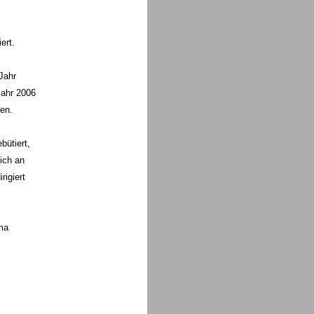
ert.
Jahr
Jahr 2006
ren.
bütiert,
ich an
rigiert
ma