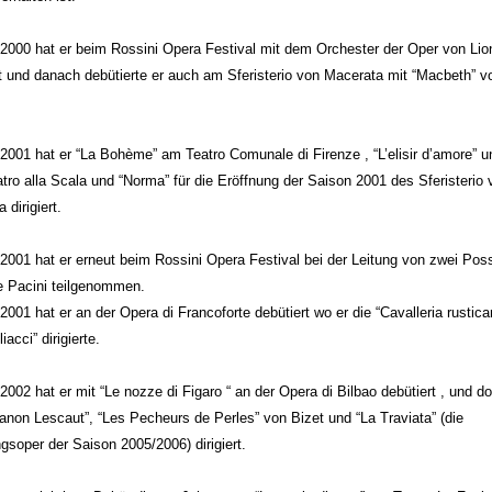
2000 hat er beim Rossini Opera Festival mit dem Orchester der Oper von Lio
t und danach debütierte er auch am Sferisterio von Macerata mit “Macbeth” v
2001 hat er “La Bohème” am Teatro Comunale di Firenze , “L’elisir d’amore” un
tro alla Scala und “Norma” für die Eröffnung der Saison 2001 des Sferisterio 
 dirigiert.
2001 hat er erneut beim Rossini Opera Festival bei der Leitung von zwei Pos
e Pacini teilgenommen.
2001 hat er an der Opera di Francoforte debütiert wo er die “Cavalleria rustic
iacci” dirigierte.
2002 hat er mit “Le nozze di Figaro “ an der Opera di Bilbao debütiert , und d
non Lescaut”, “Les Pecheurs de Perles” von Bizet und “La Traviata” (die
gsoper der Saison 2005/2006) dirigiert.