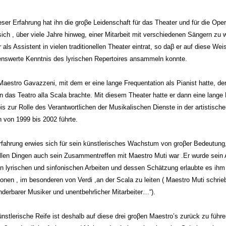
ser Erfahrung hat ihn die groβe Leidenschaft für das Theater und für die Ope
sich , über viele Jahre hinweg, einer Mitarbeit mit verschiedenen Sängern zu
 als Assistent in vielen traditionellen Theater eintrat, so daβ er auf diese Wei
nswerte Kenntnis des lyrischen Repertoires ansammeln konnte.
aestro Gavazzeni, mit dem er eine lange Frequentation als Pianist hatte, der
n das Teatro alla Scala brachte. Mit diesem Theater hatte er dann eine lange 
bis zur Rolle des Verantwortlichen der Musikalischen Dienste in der artistische
n von 1999 bis 2002 führte.
rfahrung erwies sich für sein künstlerisches Wachstum von groβer Bedeutung
llen Dingen auch sein Zusammentreffen mit Maestro Muti war .Er wurde sein 
en lyrischen und sinfonischen Arbeiten und dessen Schätzung erlaubte es ihm 
onen , im besonderen von Verdi ,an der Scala zu leiten ( Maestro Muti schrieb
derbarer Musiker und unentbehrlicher Mitarbeiter…“).
nstlerische Reife ist deshalb auf diese drei groβen Maestro’s zurück zu führe