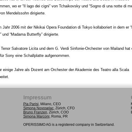
mmen, wo er “Il lago dei cigni” von Tchaikovsky und “Sogno di una notte di m
von Mendelssohn dirigierte.
m Jahr 2006 mit der Nikikai Opera Foundation di Tokyo kollaboriert in dem er “
und “Madama Butterfly” dirigierte.
Tenor Salvatore Licita und dem G. Verdi Sinfonie-Orchester von Mailand hat 
für Sony eine Schallplatte aufgenommen.
ür einige Jahre als Dozent am Orchester der Akademie des Teatro alla Scala
eitet.
Impressum
Pia Parisi
, Milano, CEO
Simona Novoselac
, Zürich, CFO
Bruno Franzen
, Zürich, COO
Simona Marconi
, Roma, PR
OPERISSIMO AG is a registered company in Switzerland.