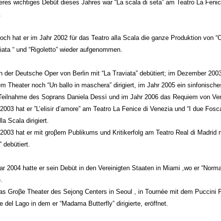
eres wichtiges Debüt dieses Jahres war “La scala di seta” am Teatro La Fenic
.
och hat er im Jahr 2002 für das Teatro alla Scala die ganze Produktion von “Ot
iata “ und “Rigoletto” wieder aufgenommen.
n der Deutsche Oper von Berlin mit “La Traviata” debütiert; im Dezember 2003
m Theater noch “Un ballo in maschera” dirigiert, im Jahr 2005 ein sinfonisch
 Teilnahme des Soprans Daniela Dessì und im Jahr 2006 das Requiem von Ver
2003 hat er ”L’elisir d’amore” am Teatro La Fenice di Venezia und “I due Fosc
la Scala dirigiert.
2003 hat er mit groβem Publikums und Kritikerfolg am Teatro Real di Madrid m
” debütiert.
r 2004 hatte er sein Debüt in den Vereinigten Staaten in Miami ,wo er “Norma
.
as Groβe Theater des Sejong Centers in Seoul , in Tournée mit dem Puccini F
e del Lago in dem er “Madama Butterfly” dirigierte, eröffnet.