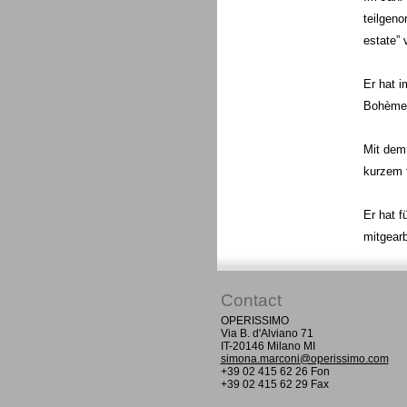
teilgeno
estate” 
Er hat i
Bohème” 
Mit dem 
kurzem 
Er hat f
mitgearb
Contact
OPERISSIMO
Via B. d'Alviano 71
IT-20146 Milano MI
simona.marconi@operissimo.com
+39 02 415 62 26 Fon
+39 02 415 62 29 Fax