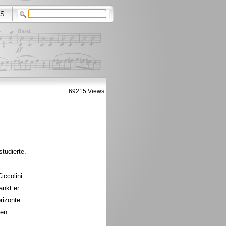
S
69215 Views
tudierte.
iccolini
ankt er
rizonte
fen