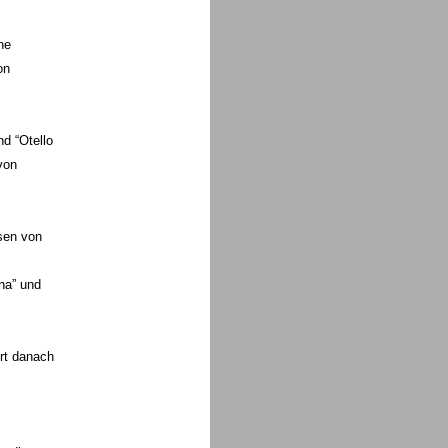
ne
on
d “Otello
von
sen von
ana” und
ort danach