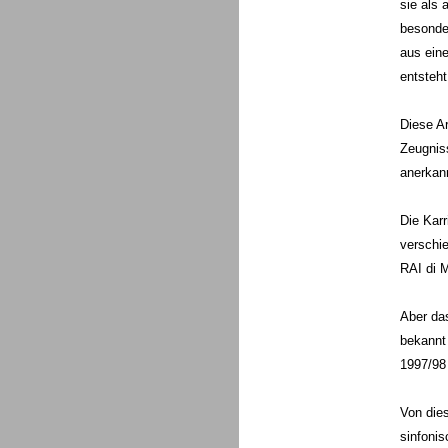
sie als 
besonder
aus ein
entsteht
Diese Ar
Zeugniss
anerkan
Die Karr
verschie
RAI di M
Aber das
bekannt 
1997/98 
Von dies
sinfoni