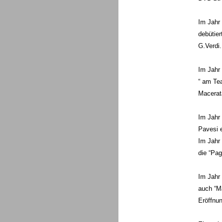
Im Jahr 
debütier
G.Verdi.
Im Jahr 
“ am Tea
Macerata
Im Jahr 
Pavesi 
Im Jahr 
die “Pagl
Im Jahr 
auch “Ma
Eröffnun