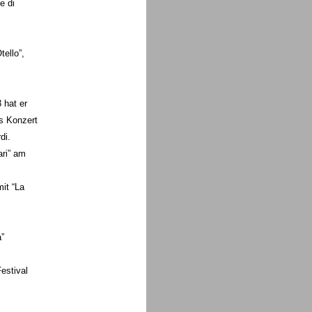
e di
ello”,
 hat er
es Konzert
di.
ari” am
it “La
”
estival