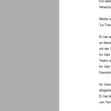
Ein weit
Venezia
Weiter n
“La Trav
Er hat a
an diese
mit der
Im Jahr 
Teatro al
Im Jahr 
Favorite
Im Janua
dirigierte
Er hat d
von Torr