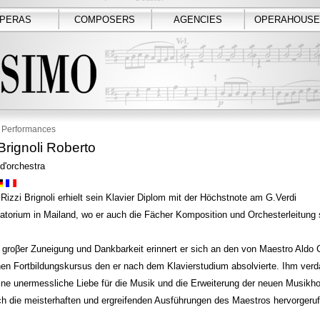
PERAS
COMPOSERS
AGENCIES
OPERAHOUSE
Performances
Brignoli Roberto
 d'orchestra
Rizzi Brignoli erhielt sein Klavier Diplom mit der Höchstnote am G.Verdi
torium in Mailand, wo er auch die Fächer Komposition und Orchesterleitung s
 groβer Zuneigung und Dankbarkeit erinnert er sich an den von Maestro Aldo C
en Fortbildungskursus den er nach dem Klavierstudium absolvierte. Ihm verd
ne unermessliche Liebe für die Musik und die Erweiterung der neuen Musikho
ch die meisterhaften und ergreifenden Ausführungen des Maestros hervorgeru