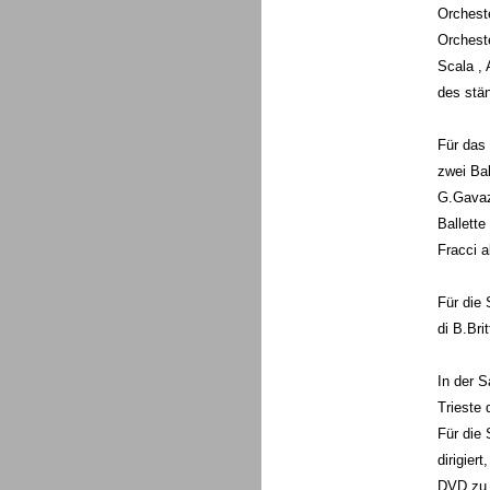
Orchest
Orchest
Scala ,
des stä
Für das 
zwei Bal
G.Gavazz
Ballette
Fracci a
Für die
di B.Brit
In der S
Trieste d
Für die 
dirigier
DVD zu e