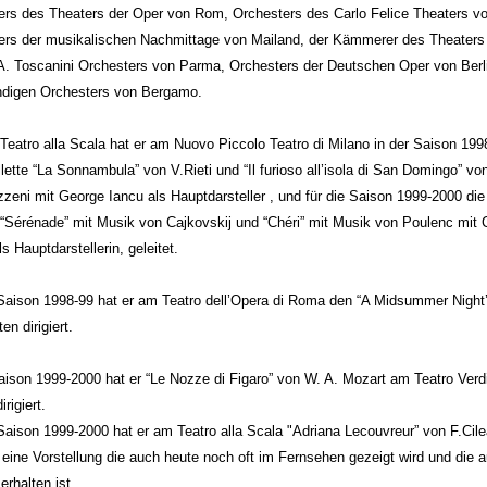
ers des Theaters der Oper von Rom, Orchesters des Carlo Felice Theaters v
ers der musikalischen Nachmittage von Mailand, der Kämmerer des Theaters
 A. Toscanini Orchesters von Parma, Orchesters der Deutschen Oper von Berl
ndigen Orchesters von Bergamo.
Teatro alla Scala hat er am Nuovo Piccolo Teatro di Milano in der Saison 199
lette “La Sonnambula” von V.Rieti und “Il furioso all’isola di San Domingo” vo
eni mit George Iancu als Hauptdarsteller , und für die Saison 1999-2000 die
 “Sérénade” mit Musik von Cajkovskij und “Chéri” mit Musik von Poulenc mit 
ls Hauptdarstellerin, geleitet.
 Saison 1998-99 hat er am Teatro dell’Opera di Roma den “A Midsummer Night
ten dirigiert.
aison 1999-2000 hat er “Le Nozze di Figaro” von W. A. Mozart am Teatro Verdi
irigiert.
Saison 1999-2000 hat er am Teatro alla Scala "Adriana Lecouvreur” von F.Cile
t, eine Vorstellung die auch heute noch oft im Fernsehen gezeigt wird und die a
rhalten ist.