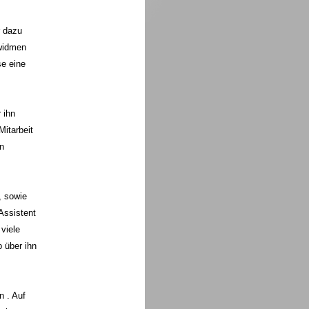
r dazu
 widmen
se eine
 ihn
Mitarbeit
n
, sowie
Assistent
viele
 über ihn
n . Auf