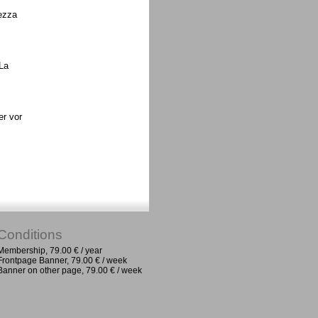
ezza
La
er vor
Conditions
Membership, 79.00 € / year
Frontpage Banner, 79.00 € / week
Banner on other page, 79.00 € / week