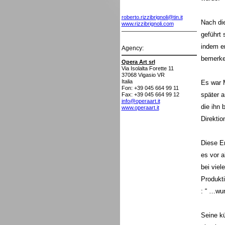
roberto.rizzibrignoli@tin.it
Nach die
www.rizzibrignoli.com
geführt 
indem er
Agency:
bemerke
Opera Art srl
Via Isolalta Forette 11
37068
Vigasio VR
Italia
Es war M
Fon: +39 045 664 99 11
später a
Fax: +39 045 664 99 12
info@operaart.it
die ihn 
www.operaart.it
Direktio
Diese E
es vor a
bei viel
Produkti
: “ …wun
Seine kü