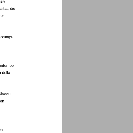
siv
ität, die
ter
ätzungs-
enten bei
 della
Niveau
son
en