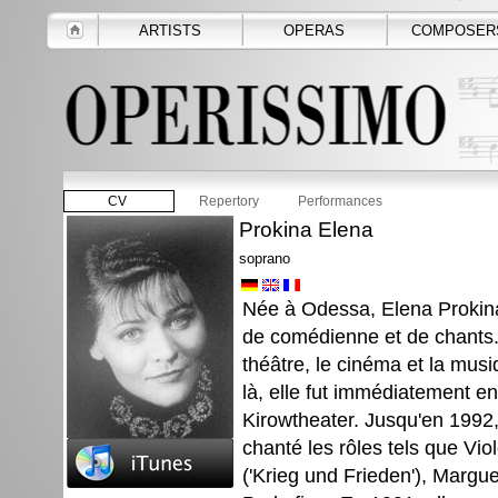
ARTISTS
OPERAS
COMPOSER
CV
Repertory
Performances
Prokina Elena
soprano
Née à Odessa, Elena Prokina 
de comédienne et de chants. P
théâtre, le cinéma et la mus
là, elle fut immédiatement 
Kirowtheater. Jusqu'en 1992,
chanté les rôles tels que Vi
('Krieg und Frieden'), Marguer