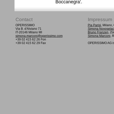
Boccanegra'.
Contact
Impressum
OPERISSIMO
Pia Parisi
, Milano
Via B. d'Alviano 71
Simona Novoselac
IT-20146 Milano MI
Bruno Franzen
, Zü
simona.marconi@operissimo.com
Simona Marconi
, 
+39 02 415 62 26 Fon
+39 02 415 62 29 Fax
OPERISSIMO AG is 