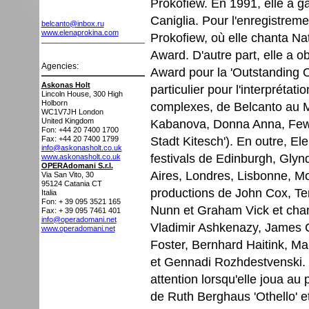
Prokofiew. En 1991, elle a g
Caniglia. Pour l'enregistrem
belcanto@inbox.ru
www.elenaprokina.com
Prokofiew, où elle chanta Na
Award. D'autre part, elle a 
Agencies:
Award pour la 'Outstanding O
Askonas Holt
particulier pour l'interpréta
Lincoln House, 300 High
Holborn
complexes, de Belcanto au Mo
WC1V7JH
London
United Kingdom
Kabanova, Donna Anna, Fewr
Fon: +44 20 7400 1700
Stadt Kitesch'). En outre, El
Fax: +44 20 7400 1799
info@askonasholt.co.uk
festivals de Edinburgh, Gly
www.askonasholt.co.uk
OPERAdomani S.r.l.
Aires, Londres, Lisbonne, M
Via San Vito, 30
95124
Catania CT
productions de John Cox, Te
Italia
Fon: + 39 095 3521 165
Nunn et Graham Vick et chan
Fax: + 39 095 7461 401
info@operadomani.net
Vladimir Ashkenazy, James
www.operadomani.net
Foster, Bernhard Haitink, M
et Gennadi Rozhdestvenski. F
attention lorsqu'elle joua au
de Ruth Berghaus 'Othello' e