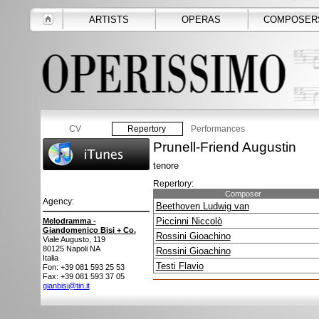
ARTISTS
OPERAS
COMPOSER
CV
Repertory
Performances
Prunell-Friend Augustin
tenore
Repertory:
Composer
Agency:
Beethoven Ludwig van
Piccinni Niccolò
Melodramma -
Giandomenico Bisi + Co.
Rossini Gioachino
Viale Augusto, 119
80125
Napoli NA
Rossini Gioachino
Italia
Testi Flavio
Fon: +39 081 593 25 53
Fax: +39 081 593 37 05
gianbisi@tin.it