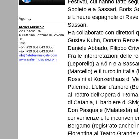
Festival, cui hanno fatto se
Spoleto e a Sassari, Boris 
e L'heure espagnole di Ravel
Agency:
Sassari.
Atelier Musicale
Ha collaborato con direttori 
Via Caselle, 76
40068
San Lazzaro di Savena
Gustav Kuhn, Donato Renzetti
BO
Italia
Daniele Abbado, Filippo Crivel
Fon: +39 051 043 0356
Fax: +39 051 043 0344
Fra le interpretazioni delle 
info@ateliermusicale.com
www.ateliermusicale.com
(Leporello) a Köln e a Sassa
(Marcello) e Il turco in Italia
Rossini al Konzerthaus di V
Palermo, L'elisir d'amore (B
al Teatro dell'Opera di Roma,
di Catania, Il barbiere di Sivi
Don Pasquale (Malatesta) al
convenienze e le inconvenienz
Bergamo (registrato anche i
Fiorentina al Teatro Grande d