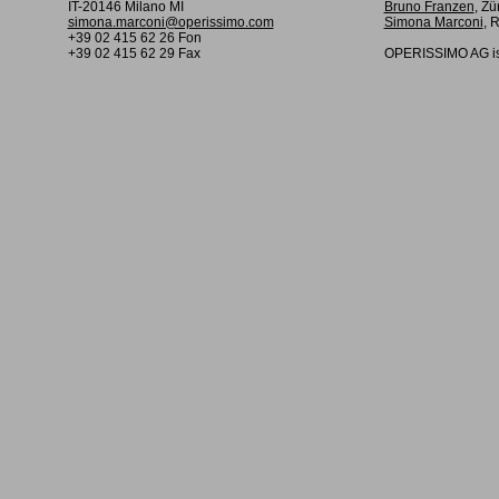
IT-20146 Milano MI
Bruno Franzen
, Zü
simona.marconi@operissimo.com
Simona Marconi
, 
+39 02 415 62 26 Fon
+39 02 415 62 29 Fax
OPERISSIMO AG is 