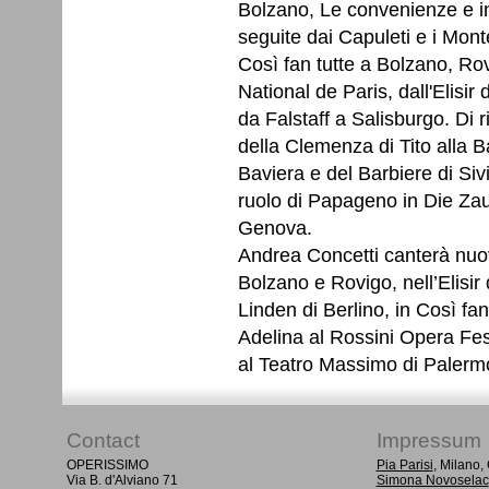
Bolzano, Le convenienze e i
seguite dai Capuleti e i Mont
Così fan tutte a Bolzano, Ro
National de Paris, dall'Elisir
da Falstaff a Salisburgo. Di r
della Clemenza di Tito alla 
Baviera e del Barbiere di Sivi
ruolo di Papageno in Die Zaub
Genova.
Andrea Concetti canterà nuo
Bolzano e Rovigo, nell’Elisir
Linden di Berlino, in Così fa
Adelina al Rossini Opera Fes
al Teatro Massimo di Palerm
Contact
Impressum
OPERISSIMO
Pia Parisi
, Milano
Via B. d'Alviano 71
Simona Novoselac