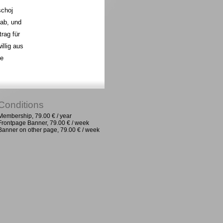
schoj
ab, und
rag für
illig aus
te
Conditions
Membership, 79.00 € / year
Frontpage Banner, 79.00 € / week
Banner on other page, 79.00 € / week