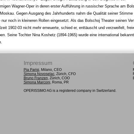
amigen Wagner-Oper in deren erster Aufführung in russischer Sprache am Bol
 Moskau. Gegen Ausgang des Jahrhunderts nahm die Qualität seiner Stimme 
 nur noch in kleineren Rollen eingesetzt. Als das Bolschoj Theater seinen Vert
lzeit 1902-03 nicht mehr erneuerte, schied er, enttäuscht und verzweifelt, freiw
n. Seine Tochter Nina Koshetz (1894-1965) wurde eine international bekann
n.
Impressum
Pia Parisi
, Milano, CEO
Simona Novoselac
, Zürich, CFO
Bruno Franzen
, Zürich, COO
Simona Marconi
, Roma, PR
OPERISSIMO AG is a registered company in Switzerland.