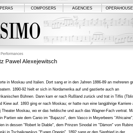
PERAS
COMPOSERS
AGENCIES
OPERAHOUSE
Performances
tz Pawel Alexejewitsch
erte in Moskau und Italien. Dort sang er in den Jahren 1886-89 an mehreren g
atern. 1890-92 hielt er sich in Nordamerika auf und gastierte auch an
kanischen Bühnen. Dann kam er nach Rußland zurück und trat in Tiflis (Tblis
 Kiew auf. 1893 ging er nach Moskau; er hatte nun eine langjährige Karriere
j Theater Moskau, wo er das heldische und auch das Wagner-Fach vertrat. M
 in Partien wie dem Canio im "Bajazzo", dem Vasco in Meyerbeers "Africaine
den in dessen "Robert le Diable", dem Prinzen Sinodal im "Dämon" von Rubin
ski in Tschaikowskys "Eugen Onegin". 1892 sang er den Siegfried in der