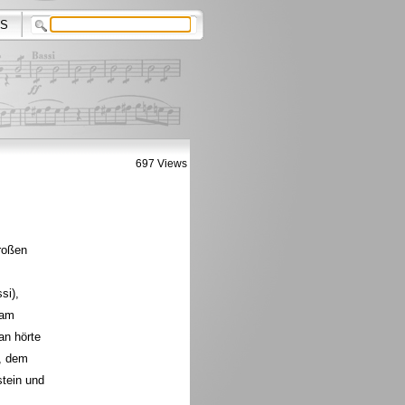
S
697 Views
roßen
si),
 am
an hörte
", dem
stein und