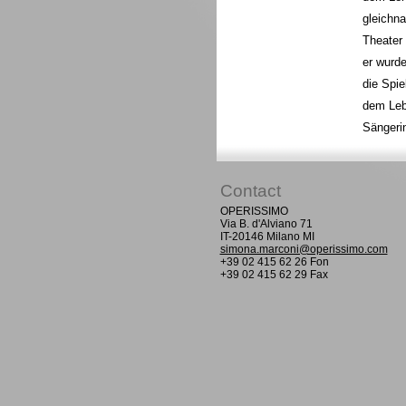
gleichn
Theater
er wurde
die Spie
dem Lebe
Sängeri
Contact
OPERISSIMO
Via B. d'Alviano 71
IT-20146 Milano MI
simona.marconi@operissimo.com
+39 02 415 62 26 Fon
+39 02 415 62 29 Fax