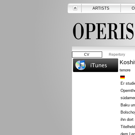
ARTISTS
O
CV
Repertory
Koshi
tenore
Er studi
Opernthe
südameri
Baku und
Bolscho
ihn dort
Titelhel
dem Len